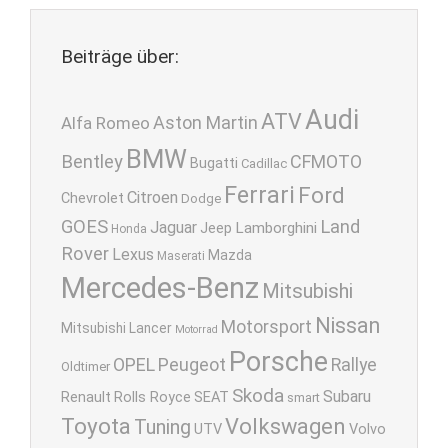
Beiträge über:
Audi
ATV
Aston Martin
Alfa Romeo
BMW
Bentley
CFMOTO
Bugatti
Cadillac
Ferrari
Ford
Citroen
Chevrolet
Dodge
GOES
Land
Jaguar
Lamborghini
Jeep
Honda
Rover
Lexus
Mazda
Maserati
Mercedes-Benz
Mitsubishi
Nissan
Motorsport
Mitsubishi Lancer
Motorrad
Porsche
OPEL
Peugeot
Rallye
Oldtimer
Skoda
Subaru
Renault
Rolls Royce
SEAT
smart
Toyota
Volkswagen
Tuning
UTV
Volvo