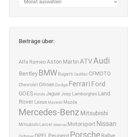
Beiträge über:
Audi
ATV
Aston Martin
Alfa Romeo
BMW
Bentley
CFMOTO
Bugatti
Cadillac
Ferrari
Ford
Citroen
Chevrolet
Dodge
GOES
Land
Jaguar
Lamborghini
Jeep
Honda
Rover
Lexus
Mazda
Maserati
Mercedes-Benz
Mitsubishi
Nissan
Motorsport
Mitsubishi Lancer
Motorrad
Porsche
OPEL
Peugeot
Rallye
Oldtimer