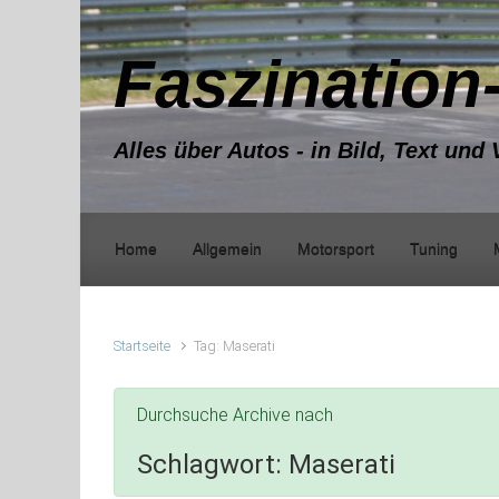
Zum Hauptinhalt springen
Faszination
Alles über Autos - in Bild, Text und 
Home
Allgemein
Motorsport
Tuning
Startseite
Tag: Maserati
Durchsuche Archive nach
Schlagwort:
Maserati