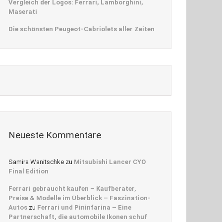
Vergleich der Logos: Ferrari, Lamborghini,
Maserati
Die schönsten Peugeot-Cabriolets aller Zeiten
Neueste Kommentare
Samira Wanitschke
zu
Mitsubishi Lancer CYO
Final Edition
Ferrari gebraucht kaufen – Kaufberater,
Preise & Modelle im Überblick – Faszination-
Autos
zu
Ferrari und Pininfarina – Eine
Partnerschaft, die automobile Ikonen schuf