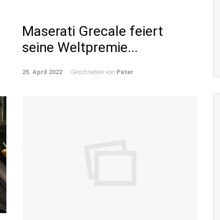
,
Maserati Grecale feiert
seine Weltpremie...
25. April 2022
Geschrieben von
Peter