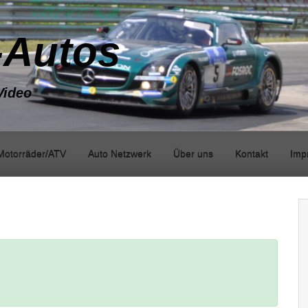
-Autos
Video
Motorräder/ATV
Auto Netzwerk
Über uns
Kontakt
Imp