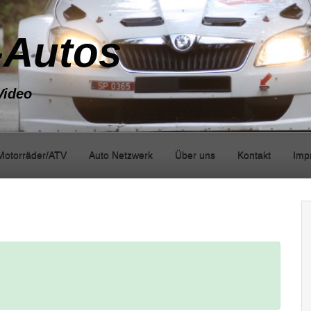
-Autos
Video
Motorräder/ATV
Auto Netzwerk
Über uns
Kontakt
Imp