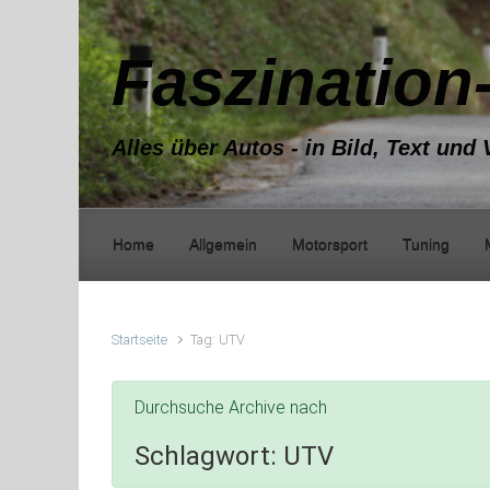
Zum Hauptinhalt springen
Faszination
Alles über Autos - in Bild, Text und 
Home
Allgemein
Motorsport
Tuning
Startseite
Tag: UTV
Durchsuche Archive nach
Schlagwort:
UTV