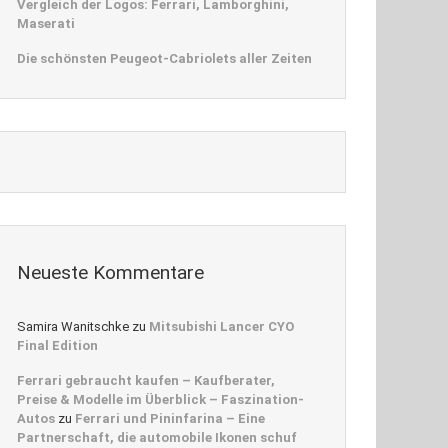
Vergleich der Logos: Ferrari, Lamborghini,
Maserati
Die schönsten Peugeot-Cabriolets aller Zeiten
Neueste Kommentare
Samira Wanitschke
zu
Mitsubishi Lancer CYO
Final Edition
Ferrari gebraucht kaufen – Kaufberater,
Preise & Modelle im Überblick – Faszination-
Autos
zu
Ferrari und Pininfarina – Eine
Partnerschaft, die automobile Ikonen schuf