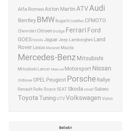
Audi
ATV
Aston Martin
Alfa Romeo
BMW
Bentley
CFMOTO
Bugatti
Cadillac
Ferrari
Ford
Citroen
Chevrolet
Dodge
GOES
Land
Jaguar
Lamborghini
Jeep
Honda
Rover
Lexus
Mazda
Maserati
Mercedes-Benz
Mitsubishi
Nissan
Motorsport
Mitsubishi Lancer
Motorrad
Porsche
OPEL
Peugeot
Rallye
Oldtimer
Skoda
Subaru
Renault
Rolls Royce
SEAT
smart
Toyota
Volkswagen
Tuning
UTV
Volvo
Beliebt