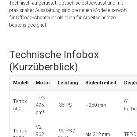
Technisch aufgerüstet, optisch selbstbewusst und mit
praxisnaher Ausstattung sind die neuen Modelle sowohl
für Offroad-Abenteuer als auch für Arbeitseinsätze
bestens geeignet.
Technische Infobox
(Kurzüberblick)
Modell
Motor
Leistung
Bodenfreiheit
Displ
1-Zyl.
Terrox
6″
495
36 PS
~250 mm
500L
Farbd
cm³
V2
Terrox
90 PS /
962
bis 312 mm
TFT-D