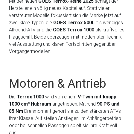
Mit der neuen
GOES Terrox-Reihe 2025
schlägt der
Hersteller ein völlig neues Kapitel auf. Statt vieler
verstreuter Modelle fokussiert sich die Marke jetzt auf
zwei klare Typen: die
GOES Terrox 500L
als wendiges
Allround-ATV und die
GOES Terrox 1000
als kraftvolles
Flaggschiff. Beide überzeugen mit modernster Technik,
viel Ausstattung und klaren Fortschritten gegenüber
Vorgängermodellen.
Motoren & Antrieb
Die
Terrox 1000
wird von einem
V-Twin mit knapp
1000 cm³ Hubraum
angetrieben. Mit rund
90 PS und
85 Nm
Drehmoment gehört sie zu den stärksten ATVs
ihrer Klasse. Auf steilen Anstiegen, im Anhängerbetrieb
oder bei schnellen Passagen spielt sie ihre Kraft voll
aus.