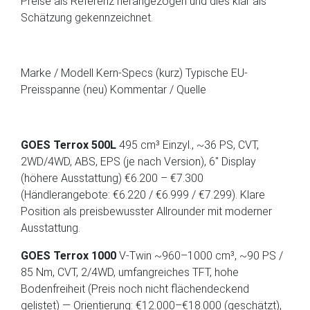
Preise als Referenz herangezogen und dies klar als
Schätzung gekennzeichnet.
Marke / Modell Kern-Specs (kurz) Typische EU-
Preisspanne (neu) Kommentar / Quelle
GOES Terrox 500L
495 cm³ Einzyl., ~36 PS, CVT,
2WD/4WD, ABS, EPS (je nach Version), 6″ Display
(höhere Ausstattung) €6.200 – €7.300
(Händlerangebote: €6.220 / €6.999 / €7.299). Klare
Position als preisbewusster Allrounder mit moderner
Ausstattung.
GOES Terrox 1000
V-Twin ~960–1000 cm³, ~90 PS /
85 Nm, CVT, 2/4WD, umfangreiches TFT, hohe
Bodenfreiheit (Preis noch nicht flächendeckend
gelistet) — Orientierung: €12.000–€18.000 (geschätzt),