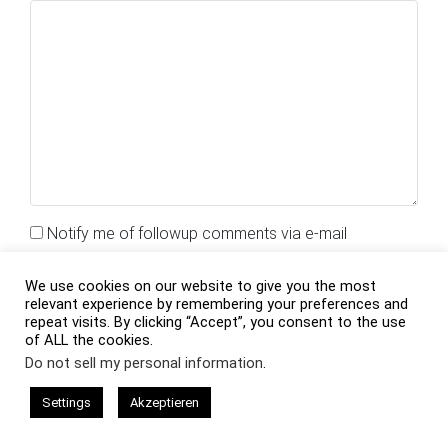
Notify me of followup comments via e-mail
Name
*
We use cookies on our website to give you the most
relevant experience by remembering your preferences and
repeat visits. By clicking “Accept”, you consent to the use
of ALL the cookies.
Do not sell my personal information
.
E-Mail
*
Settings
Akzeptieren