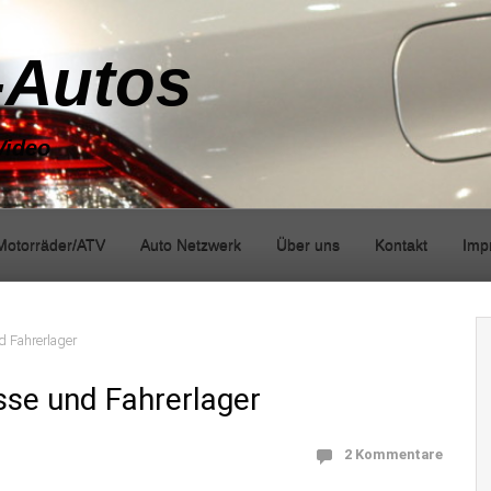
-Autos
Video
Motorräder/ATV
Auto Netzwerk
Über uns
Kontakt
Imp
 Fahrerlager
se und Fahrerlager
2 Kommentare