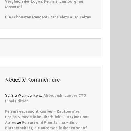
Vergleich der Logos: Ferrari, Lamborghini,
Maserati
Die schönsten Peugeot-Cabriolets aller Zeiten
Neueste Kommentare
Samira Wanitschke
zu
Mitsubishi Lancer CYO
Final Edition
Ferrari gebraucht kaufen – Kaufberater,
Preise & Modelle im Überblick – Faszination-
Autos
zu
Ferrari und Pininfarina – Eine
Partnerschaft, die automobile Ikonen schuf