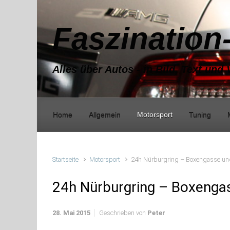
Zum Hauptinhalt springen
Faszination
Alles über Autos - in Bild, Text und 
Home
Allgemein
Motorsport
Tuning
Startseite
Motorsport
24h Nürburgring – Boxengasse und
24h Nürburgring – Boxengas
28. Mai 2015
Geschrieben von
Peter