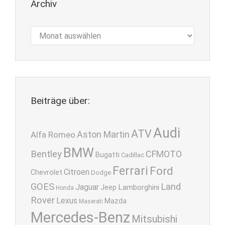
Archiv
Archiv
Beiträge über:
Audi
ATV
Aston Martin
Alfa Romeo
BMW
Bentley
CFMOTO
Bugatti
Cadillac
Ferrari
Ford
Citroen
Chevrolet
Dodge
GOES
Land
Jaguar
Lamborghini
Jeep
Honda
Rover
Lexus
Mazda
Maserati
Mercedes-Benz
Mitsubishi