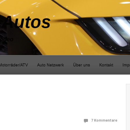
-Autos
Video
Motorräder/ATV
Auto Netzwerk
Über uns
Kontakt
Imp
7 Kommentare