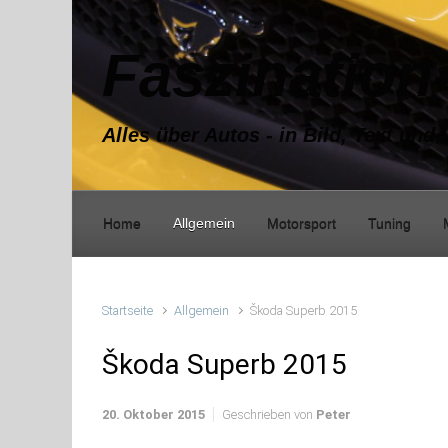
Zum Hauptinhalt springen
Faszination
Alles über Autos - in Bild, Text und 
Home
Allgemein
Motorsport
Tuning
Startseite
Allgemein
Škoda Superb 2015
Škoda Superb 2015
20. Oktober 2015
Geschrieben von
Peter