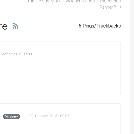
Trabi versus Käfer – welcher Klassiker macht das
Rennen?
re
6 Pings/Trackbacks
Oktober 2015 - 09:00
22. Oktober 2015 - 09:05
s
Pingback