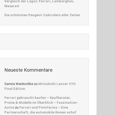
Vergleich der Logos: Ferrari, Lamborghini,
Maserati
Die schönsten Peugeot-Cabriolets aller Zeiten
Neueste Kommentare
Samira Wanitschke
zu
Mitsubishi Lancer CYO
Final Edition
Ferrari gebraucht kaufen – Kaufberater,
Preise & Modelle im Überblick – Faszination-
Autos
zu
Ferrari und Pininfarina – Eine
Partnerschaft, die automobile Ikonen schuf