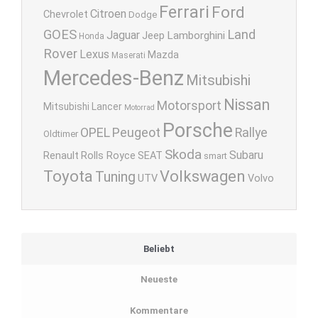
Ferrari
Ford
Citroen
Chevrolet
Dodge
GOES
Land
Jaguar
Lamborghini
Jeep
Honda
Rover
Lexus
Mazda
Maserati
Mercedes-Benz
Mitsubishi
Nissan
Motorsport
Mitsubishi Lancer
Motorrad
Porsche
OPEL
Peugeot
Rallye
Oldtimer
Skoda
Subaru
Renault
Rolls Royce
SEAT
smart
Toyota
Volkswagen
Tuning
UTV
Volvo
Beliebt
Neueste
Kommentare