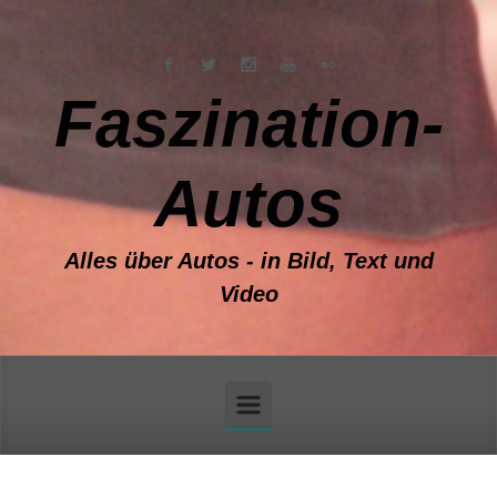
Zum Hauptinhalt springen
Faszination-
Autos
Alles über Autos - in Bild, Text und
Video