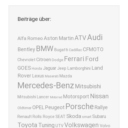
Beiträge über:
Audi
ATV
Aston Martin
Alfa Romeo
BMW
Bentley
CFMOTO
Bugatti
Cadillac
Ferrari
Ford
Citroen
Chevrolet
Dodge
GOES
Land
Jaguar
Lamborghini
Jeep
Honda
Rover
Lexus
Mazda
Maserati
Mercedes-Benz
Mitsubishi
Nissan
Motorsport
Mitsubishi Lancer
Motorrad
Porsche
OPEL
Peugeot
Rallye
Oldtimer
Skoda
Subaru
Renault
Rolls Royce
SEAT
smart
Toyota
Volkswagen
Tuning
UTV
Volvo