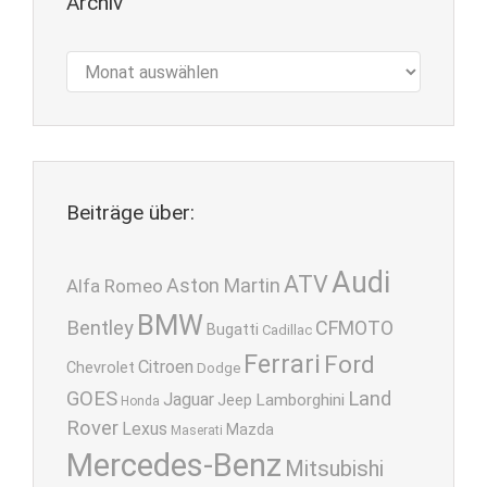
Archiv
Archiv
Beiträge über:
Audi
ATV
Aston Martin
Alfa Romeo
BMW
Bentley
CFMOTO
Bugatti
Cadillac
Ferrari
Ford
Citroen
Chevrolet
Dodge
GOES
Land
Jaguar
Lamborghini
Jeep
Honda
Rover
Lexus
Mazda
Maserati
Mercedes-Benz
Mitsubishi