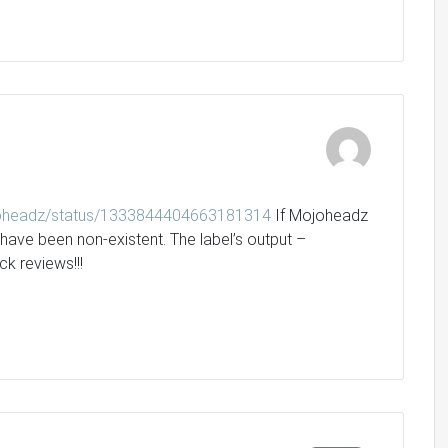
ojoheadz/status/1333844404663181314
If Mojoheadz
have been non-existent. The label’s output –
ck reviews!!!