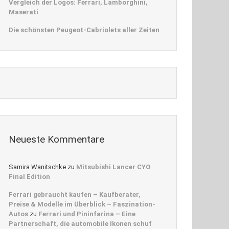
Vergleich der Logos: Ferrari, Lamborghini,
Maserati
Die schönsten Peugeot-Cabriolets aller Zeiten
Neueste Kommentare
Samira Wanitschke
zu
Mitsubishi Lancer CYO
Final Edition
Ferrari gebraucht kaufen – Kaufberater,
Preise & Modelle im Überblick – Faszination-
Autos
zu
Ferrari und Pininfarina – Eine
Partnerschaft, die automobile Ikonen schuf