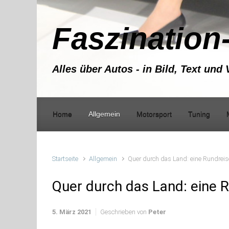
Zum Hauptinhalt springen
Faszination
Alles über Autos - in Bild, Text und 
Home
Allgemein
Motorsport
Tuning
Startseite
Allgemein
Quer durch das Land: eine Rundreis
Quer durch das Land: eine 
5. März 2021
Geschrieben von
Peter