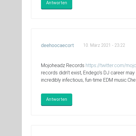
Antworten
deehoocaecort
10. März 2021 - 23:22
Mojoheadz Records
https://twitter.com/m
records didn’t exist, Endego’s DJ career may 
incredibly infectious, fun-time EDM music.Che
Antworten