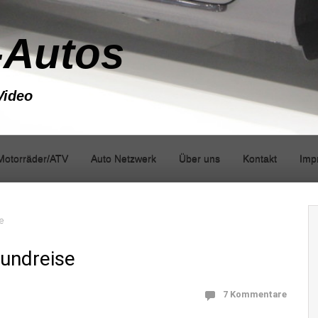
-Autos
Video
Motorräder/ATV
Auto Netzwerk
Über uns
Kontakt
Imp
e
Rundreise
7 Kommentare