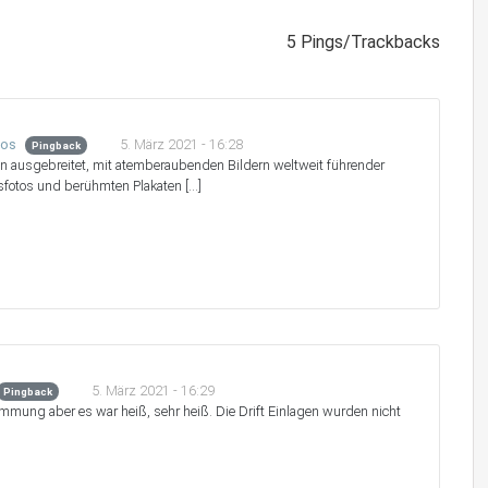
5 Pings/Trackbacks
5. März 2021 - 16:28
tos
Pingback
en ausgebreitet, mit atemberaubenden Bildern weltweit führender
sfotos und berühmten Plakaten […]
5. März 2021 - 16:29
Pingback
timmung aber es war heiß, sehr heiß. Die Drift Einlagen wurden nicht