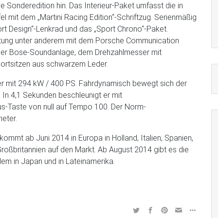
ve Sonderedition hin. Das Interieur-Paket umfasst die in
l mit dem „Martini Racing Edition“-Schriftzug. Serienmäßig
rt Design“-Lenkrad und das „Sport Chrono“-Paket.
attung unter anderem mit dem Porsche Communication
der Bose-Soundanlage, dem Drehzahlmesser mit
portsitzen aus schwarzem Leder.
oxer mit 294 kW / 400 PS. Fahrdynamisch bewegt sich der
 In 4,1 Sekunden beschleunigt er mit
us-Taste von null auf Tempo 100. Der Norm-
meter.
kommt ab Juni 2014 in Europa in Holland, Italien, Spanien,
Großbritannien auf den Markt. Ab August 2014 gibt es die
em in Japan und in Lateinamerika.