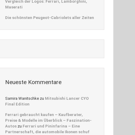
Vergleich der Logos: Ferrari, Lamborghini,
Maserati
Die schönsten Peugeot-Cabriolets aller Zeiten
Neueste Kommentare
Samira Wanitschke
zu
Mitsubishi Lancer CYO
Final Edition
Ferrari gebraucht kaufen – Kaufberater,
Preise & Modelle im Überblick – Faszination-
Autos
zu
Ferrari und Pininfarina – Eine
Partnerschaft, die automobile Ikonen schuf