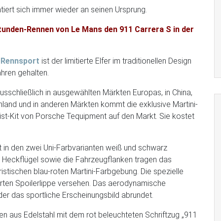
ntiert sich immer wieder an seinen Ursprung.
tunden-Rennen von Le Mans den 911 Carrera S in der
-
Rennsport
ist der limitierte Elfer im traditionellen Design
hren gehalten.
 ausschließlich in ausgewählten Märkten Europas, in China,
land und in anderen Märkten kommt die exklusive Martini-
st-Kit von Porsche Tequipment auf den Markt. Sie kostet
ist in den zwei Uni-Farbvarianten weiß und schwarz
er Heckflügel sowie die Fahrzeugflanken tragen das
istischen blau-roten Martini-Farbgebung. Die spezielle
ierten Spoilerlippe versehen. Das aerodynamische
der das sportliche Erscheinungsbild abrundet.
en aus Edelstahl mit dem rot beleuchteten Schriftzug „911