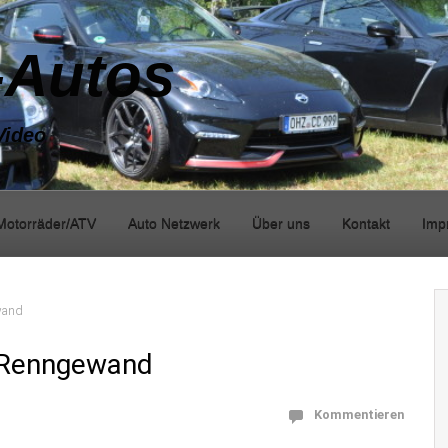
-Autos
Video
Motorräder/ATV
Auto Netzwerk
Über uns
Kontakt
Imp
wand
m Renngewand
Kommentieren