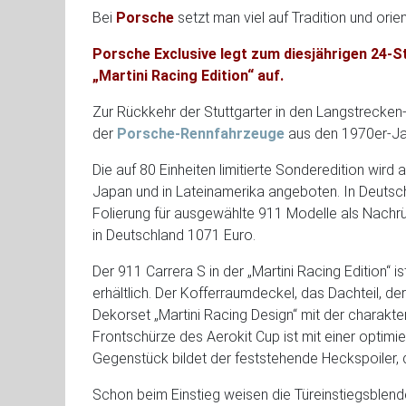
Bei
Porsche
setzt man viel auf Tradition und orie
Porsche Exclusive legt zum diesjährigen 24-S
„Martini Racing Edition“ auf.
Zur Rückkehr der Stuttgarter in den Langstrecken
der
Porsche-Rennfahrzeuge
aus den 1970er-Ja
Die auf 80 Einheiten limitierte Sonderedition wird
Japan und in Lateinamerika angeboten. In Deutsch
Folierung für ausgewählte 911 Modelle als Nachrü
in Deutschland 1071 Euro.
Der 911 Carrera S in der „Martini Racing Edition“ 
erhältlich. Der Kofferraumdeckel, das Dachteil, d
Dekorset „Martini Racing Design“ mit der charakter
Frontschürze des Aerokit Cup ist mit einer optim
Gegenstück bildet der feststehende Heckspoiler, 
Schon beim Einstieg weisen die Türeinstiegsblend