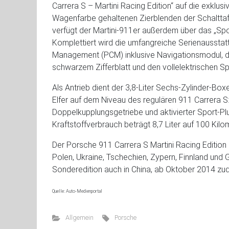
Carrera S – Martini Racing Edition“ auf die exklusi
Wagenfarbe gehaltenen Zierblenden der Schalttafe
verfügt der Martini-911er außerdem über das „Spo
Komplettiert wird die umfangreiche Serienausst
Management (PCM) inklusive Navigationsmodul, 
schwarzem Zifferblatt und den vollelektrischen S
Als Antrieb dient der 3,8-Liter Sechs-Zylinder-B
Elfer auf dem Niveau des regulären 911 Carrera S:
Doppelkupplungsgetriebe und aktivierter Sport-Pl
Kraftstoffverbrauch beträgt 8,7 Liter auf 100 Kilo
Der Porsche 911 Carrera S Martini Racing Edition 
Polen, Ukraine, Tschechien, Zypern, Finnland und 
Sonderedition auch in China, ab Oktober 2014 zud
Quelle: Auto-Medienportal
Allgemein
Porsche