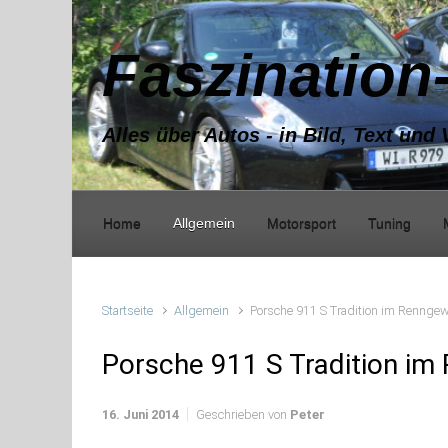
Zum Hauptinhalt springen
Faszination
Alles über Autos - in Bild, Text und 
Home
Allgemein
Motorsport
Tuning
Startseite
Allgemein
Porsche 911 S Tradition im Rennge
Porsche 911 S Tradition i
16. Juni 2014
Geschrieben von
Peter