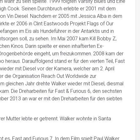
 wahr zu sein spielte. 1999 folgten Varsity Blues und Eine
Leigh Cook. Seinen Durchbruch erlebte er 2001 mit dem
 von Vin Diesel. Nachdem er 2005 mit Jessica Alba in dem
rkte er 2006 in Clint Eastwoods Projekt Flags of Our
efangen im Eis als Hundeführer in der Antarktis und in
tsorgen soll, zu sehen. Im Mai 2007 kam Kill Bobby Z,
n Kinos. Darin spielte er einen inhaftierten Ex-
er Drogenbehörde eingeht, um freizukommen. 2008 kam der
o heraus. Darauffolgend stand er für den vierten Teil, Fast
 wieder mit Diesel vor der Kamera, welcher am 2. April
er die Organisation Reach Out Worldwide zur
m gleichen Jahr drehte Walker wieder mit Diesel, diesmal
s kam. Die Dreharbeiten für Fast & Furious 6, den sechsten
mber 2013 an war er mit den Dreharbeiten für den siebten
rer Mutter lebte er getrennt. Walker wohnte in Santa
t es, Fast and Furious 7. In dem Film spielt Paul Walker