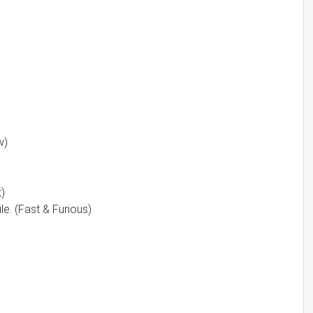
w)
)
le. (Fast & Furious)