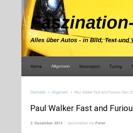
Zum Hauptinhalt springen
Faszination
Alles über Autos - in Bild, Text und 
Home
Allgemein
Motorsport
Tuning
Startseite
Allgemein
Paul Walker Fast and Furious Star ist
Paul Walker Fast and Furious
2. Dezember 2013
Geschrieben von
Peter