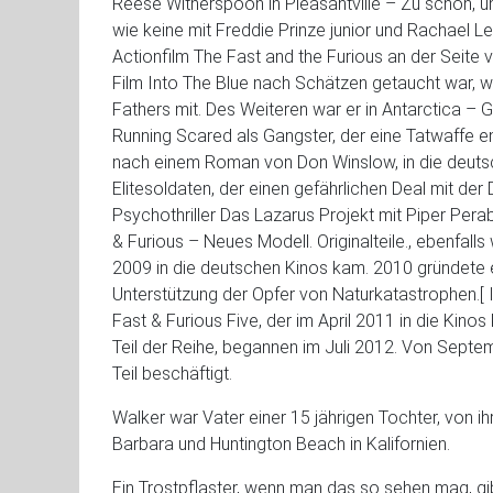
Reese Witherspoon in Pleasantville – Zu schön, um
wie keine mit Freddie Prinze junior und Rachael 
Actionfilm The Fast and the Furious an der Seite
Film Into The Blue nach Schätzen getaucht war, wi
Fathers mit. Des Weiteren war er in Antarctica – G
Running Scared als Gangster, der eine Tatwaffe en
nach einem Roman von Don Winslow, in die deutsche
Elitesoldaten, der einen gefährlichen Deal mit d
Psychothriller Das Lazarus Projekt mit Piper Perab
& Furious – Neues Modell. Originalteile., ebenfalls
2009 in die deutschen Kinos kam. 2010 gründete 
Unterstützung der Opfer von Naturkatastrophen.[ I
Fast & Furious Five, der im April 2011 in die Kino
Teil der Reihe, begannen im Juli 2012. Von Septe
Teil beschäftigt.
Walker war Vater einer 15 jährigen Tochter, von ih
Barbara und Huntington Beach in Kalifornien.
Ein Trostpflaster, wenn man das so sehen mag, gib