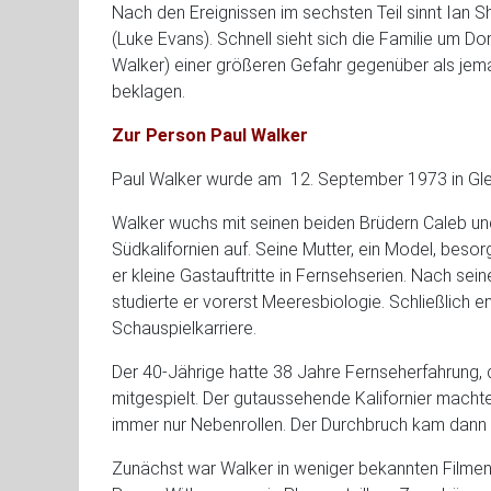
Nach den Ereignissen im sechsten Teil sinnt Ian
(Luke Evans). Schnell sieht sich die Familie um Do
Walker) einer größeren Gefahr gegenüber als jema
beklagen.
Zur Person Paul Walker
Paul Walker wurde am 12. September 1973 in Glend
Walker wuchs mit seinen beiden Brüdern Caleb un
Südkalifornien auf. Seine Mutter, ein Model, besor
er kleine Gastauftritte in Fernsehserien. Nach sei
studierte er vorerst Meeresbiologie. Schließlich e
Schauspielkarriere.
Der 40-Jährige hatte 38 Jahre Fernseherfahrung, 
mitgespielt. Der gutaussehende Kalifornier macht
immer nur Nebenrollen. Der Durchbruch kam dann 2
Zunächst war Walker in weniger bekannten Filme