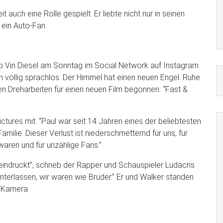
 auch eine Rolle gespielt. Er liebte nicht nur in seinen
 ein Auto-Fan.
ieb Vin Diesel am Sonntag im Social Network auf Instagram
in völlig sprachlos. Der Himmel hat einen neuen Engel. Ruhe
den Dreharbeiten für einen neuen Film begonnen: “Fast &
ictures mit. “Paul war seit 14 Jahren eines der beliebtesten
milie. Dieser Verlust ist niederschmetternd für uns, für
 waren und für unzählige Fans.”
indruckt”, schrieb der Rapper und Schauspieler Ludacris
interlassen, wir waren wie Brüder.” Er und Walker standen
r Kamera.