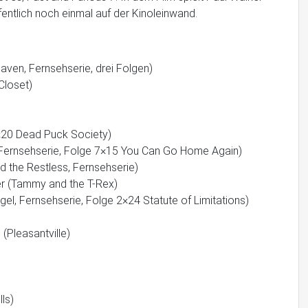
entlich noch einmal auf der Kinoleinwand.
ven, Fernsehserie, drei Folgen)
Closet)
5×20 Dead Puck Society)
, Fernsehserie, Folge 7×15 You Can Go Home Again)
d the Restless, Fernsehserie)
r (Tammy and the T-Rex)
l, Fernsehserie, Folge 2×24 Statute of Limitations)
(Pleasantville)
ls)