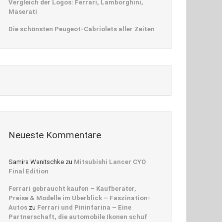
Vergleich der Logos: Ferrari, Lamborghini,
Maserati
Die schönsten Peugeot-Cabriolets aller Zeiten
Neueste Kommentare
Samira Wanitschke
zu
Mitsubishi Lancer CYO
Final Edition
Ferrari gebraucht kaufen – Kaufberater,
Preise & Modelle im Überblick – Faszination-
Autos
zu
Ferrari und Pininfarina – Eine
Partnerschaft, die automobile Ikonen schuf