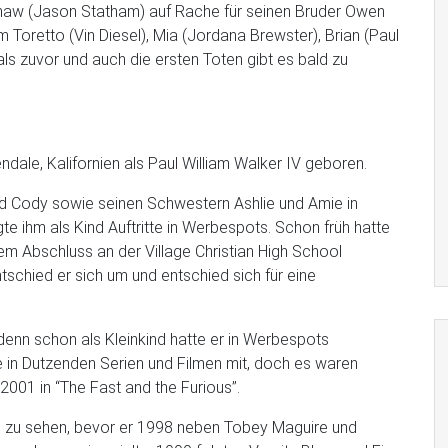
 Shaw (Jason Statham) auf Rache für seinen Bruder Owen
m Toretto (Vin Diesel), Mia (Jordana Brewster), Brian (Paul
ls zuvor und auch die ersten Toten gibt es bald zu
ale, Kalifornien als Paul William Walker IV geboren.
d Cody sowie seinen Schwestern Ashlie und Amie in
gte ihm als Kind Auftritte in Werbespots. Schon früh hatte
nem Abschluss an der Village Christian High School
ntschied er sich um und entschied sich für eine
denn schon als Kleinkind hatte er in Werbespots
e in Dutzenden Serien und Filmen mit, doch es waren
001 in “The Fast and the Furious”.
n zu sehen, bevor er 1998 neben Tobey Maguire und