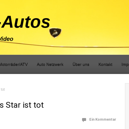
-Autos
Video
Motorräder/ATV
Auto Netzwerk
Über uns
Kontakt
Imp
 tot
 Star ist tot
Ein Kommentar