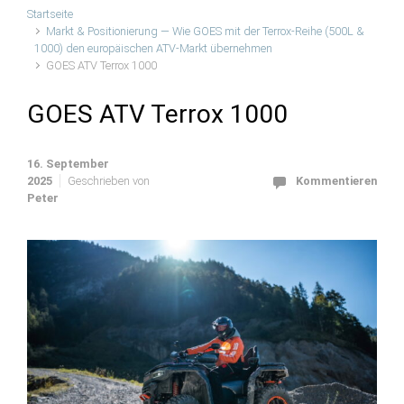
Startseite
Markt & Positionierung — Wie GOES mit der Terrox-Reihe (500L &
1000) den europäischen ATV-Markt übernehmen
GOES ATV Terrox 1000
GOES ATV Terrox 1000
16. September
2025
Geschrieben von
Kommentieren
Peter