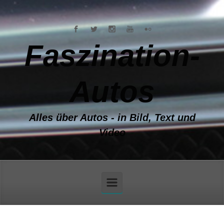
Zum Hauptinhalt springen
Faszination-
Autos
Alles über Autos - in Bild, Text und
Video