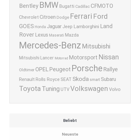
BMW
Bentley
CFMOTO
Bugatti
Cadillac
Ferrari
Ford
Citroen
Chevrolet
Dodge
GOES
Land
Jaguar
Lamborghini
Jeep
Honda
Rover
Lexus
Mazda
Maserati
Mercedes-Benz
Mitsubishi
Nissan
Motorsport
Mitsubishi Lancer
Motorrad
Porsche
OPEL
Peugeot
Rallye
Oldtimer
Skoda
Subaru
Renault
Rolls Royce
SEAT
smart
Toyota
Volkswagen
Tuning
UTV
Volvo
Beliebt
Neueste