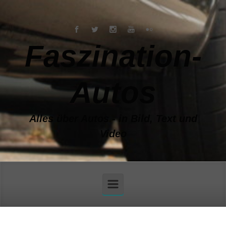
Zum Hauptinhalt springen
Faszination-
Autos
Alles über Autos - in Bild, Text und
Video