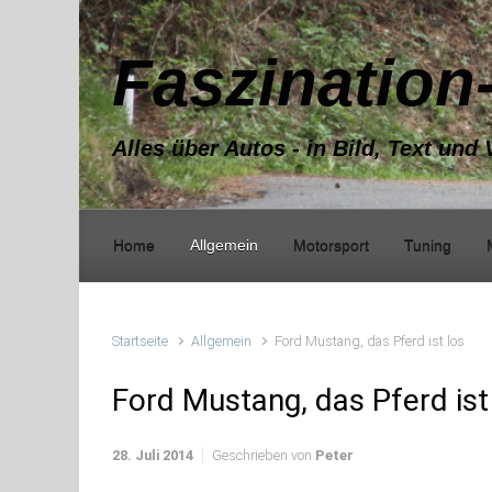
Zum Hauptinhalt springen
Faszination
Alles über Autos - in Bild, Text und 
Home
Allgemein
Motorsport
Tuning
Startseite
Allgemein
Ford Mustang, das Pferd ist los
Ford Mustang, das Pferd ist
28. Juli 2014
Geschrieben von
Peter