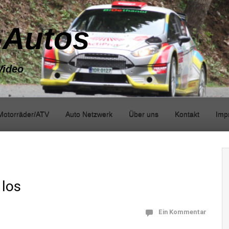
-Autos
Video
Motorräder/ATV
Auto Netzwerk
Über uns
Kontakt
Imp
 los
Ein Kommentar