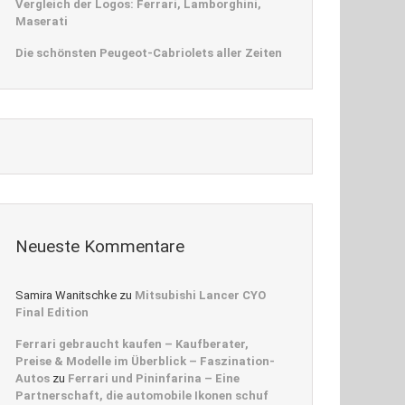
Vergleich der Logos: Ferrari, Lamborghini,
Maserati
Die schönsten Peugeot-Cabriolets aller Zeiten
Neueste Kommentare
Samira Wanitschke
zu
Mitsubishi Lancer CYO
Final Edition
Ferrari gebraucht kaufen – Kaufberater,
Preise & Modelle im Überblick – Faszination-
Autos
zu
Ferrari und Pininfarina – Eine
Partnerschaft, die automobile Ikonen schuf