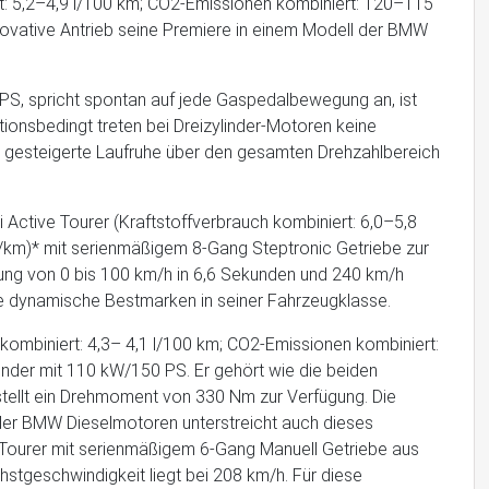
rt: 5,2–4,9 l/100 km; CO2-Emissionen kombiniert: 120–115
novative Antrieb seine Premiere in einem Modell der BMW
PS, spricht spontan auf jede Gaspedalbewegung an, ist
ionsbedingt treten bei Dreizylinder-Motoren keine
s gesteigerte Laufruhe über den gesamten Drehzahlbereich
Active Tourer (Kraftstoffverbrauch kombiniert: 6,0–5,8
/km)* mit serienmäßigem 8-Gang Steptronic Getriebe zur
ung von 0 bis 100 km/h in 6,6 Sekunden und 240 km/h
ue dynamische Bestmarken in seiner Fahrzeugklasse.
ombiniert: 4,3– 4,1 l/100 km; CO2-Emissionen kombiniert:
ünder mit 110 kW/150 PS. Er gehört wie die beiden
stellt ein Drehmoment von 330 Nm zur Verfügung. Die
er BMW Dieselmotoren unterstreicht auch dieses
Tourer mit serienmäßigem 6-Gang Manuell Getriebe aus
stgeschwindigkeit liegt bei 208 km/h. Für diese