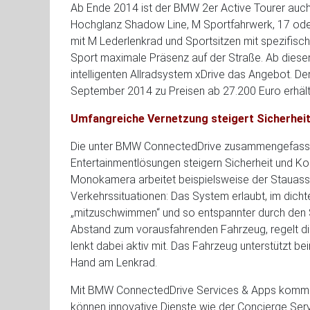
Ab Ende 2014 ist der BMW 2er Active Tourer auch 
Hochglanz Shadow Line, M Sportfahrwerk, 17 oder
mit M Lederlenkrad und Sportsitzen mit spezifisc
Sport maximale Präsenz auf der Straße. Ab diese
intelligenten Allradsystem xDrive das Angebot. De
September 2014 zu Preisen ab 27.200 Euro erhältl
Umfangreiche Vernetzung steigert Sicherhei
Die unter BMW ConnectedDrive zusammengefasste
Entertainmentlösungen steigern Sicherheit und Ko
Monokamera arbeitet beispielsweise der Stauassis
Verkehrssituationen: Das System erlaubt, im dic
„mitzuschwimmen“ und so entspannter durch den
Abstand zum vorausfahrenden Fahrzeug, regelt die
lenkt dabei aktiv mit. Das Fahrzeug unterstützt be
Hand am Lenkrad.
Mit BMW ConnectedDrive Services & Apps komm
können innovative Dienste wie der Concierge Ser