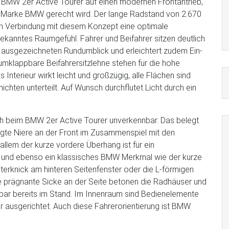
BMW 2er Active Tourer auf einen modernen Frontantrieb,
r Marke BMW gerecht wird. Der lange Radstand von 2.670
 in Verbindung mit diesem Konzept eine optimale
ekanntes Raumgefühl. Fahrer und Beifahrer sitzen deutlich
en ausgezeichneten Rundumblick und erleichtert zudem Ein-
umklappbare Beifahrersitzlehne stehen für die hohe
Interieur wirkt leicht und großzügig, alle Flächen sind
ichten unterteilt. Auf Wunsch durchflutet Licht durch ein
ch beim BMW 2er Active Tourer unverkennbar. Das belegt
eigte Niere an der Front im Zusammenspiel mit den
llem der kurze vordere Überhang ist für ein
 und ebenso ein klassisches BMW Merkmal wie der kurze
terknick am hinteren Seitenfenster oder die L-förmigen
ne prägnante Sicke an der Seite betonen die Radhäuser und
ar bereits im Stand. Im Innenraum sind Bedienelemente
r ausgerichtet. Auch diese Fahrerorientierung ist BMW