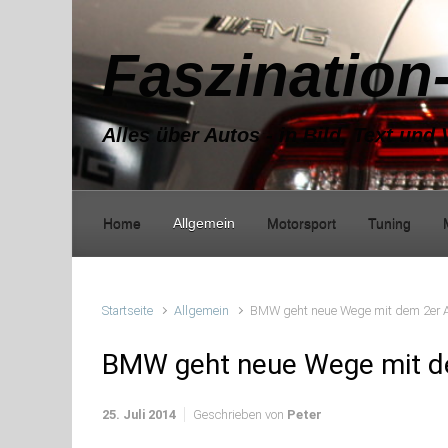
Zum Hauptinhalt springen
Faszination
Alles über Autos - in Bild, Text und 
Home
Allgemein
Motorsport
Tuning
Startseite
Allgemein
BMW geht neue Wege mit dem 2er Ac
BMW geht neue Wege mit de
25. Juli 2014
Geschrieben von
Peter