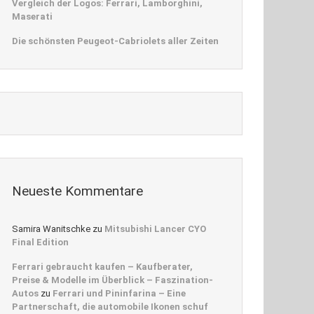
Vergleich der Logos: Ferrari, Lamborghini,
Maserati
Die schönsten Peugeot-Cabriolets aller Zeiten
Neueste Kommentare
Samira Wanitschke
zu
Mitsubishi Lancer CYO
Final Edition
Ferrari gebraucht kaufen – Kaufberater,
Preise & Modelle im Überblick – Faszination-
Autos
zu
Ferrari und Pininfarina – Eine
Partnerschaft, die automobile Ikonen schuf