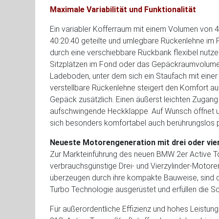
Maximale Variabilität und Funktionalität
Ein variabler Kofferraum mit einem Volumen von 46
40:20:40 geteilte und umlegbare Rückenlehne im Fo
durch eine verschiebbare Rückbank flexibel nutzen
Sitzplätzen im Fond oder das Gepäckraumvolumen e
Ladeboden, unter dem sich ein Staufach mit einer 
verstellbare Rückenlehne steigert den Komfort a
Gepäck zusätzlich. Einen äußerst leichten Zugang 
aufschwingende Heckklappe. Auf Wunsch öffnet un
sich besonders komfortabel auch berührungslos 
Neueste Motorengeneration mit drei oder vier
Zur Markteinführung des neuen BMW 2er Active Tou
verbrauchsgünstige Drei- und Vierzylinder-Motore
überzeugen durch ihre kompakte Bauweise, sind q
Turbo Technologie ausgerüstet und erfüllen die 
Für außerordentliche Effizienz und hohes Leistun