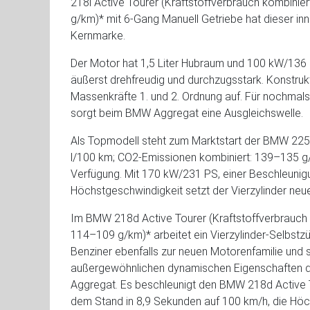
218i Active Tourer (Kraftstoffverbrauch kombinie
g/km)* mit 6-Gang Manuell Getriebe hat dieser in
Kernmarke.
Der Motor hat 1,5 Liter Hubraum und 100 kW/136 
äußerst drehfreudig und durchzugsstark. Konstrukt
Massenkräfte 1. und 2. Ordnung auf. Für nochmal
sorgt beim BMW Aggregat eine Ausgleichswelle.
Als Topmodell steht zum Marktstart der BMW 225i 
l/100 km; CO2-Emissionen kombiniert: 139–135 g
Verfügung. Mit 170 kW/231 PS, einer Beschleunig
Höchstgeschwindigkeit setzt der Vierzylinder ne
Im BMW 218d Active Tourer (Kraftstoffverbrauch k
114–109 g/km)* arbeitet ein Vierzylinder-Selbstz
Benziner ebenfalls zur neuen Motorenfamilie und 
außergewöhnlichen dynamischen Eigenschaften d
Aggregat. Es beschleunigt den BMW 218d Active 
dem Stand in 8,9 Sekunden auf 100 km/h, die Höch