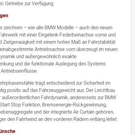
ic Getriebe zur Verfügung.
ugen
is zeichnen – wie alle BMW Modelle – auch den neuen
Fahrwerk mit einer Eingelenk-Federbeinachse vorne und
nd Zielgenauigkeit mit einem hohen Maß an Fahrstabilität
feinabgestimmte Antriebsachse vorn überzeugt im neuen
dynamik und außergewöhnlich exakte
nkung und die funktionale Auslegung des Systems
Antriebseinflüsse.
Mehrphasenstähle trägt entscheidend zur Sicherheit im
itig positiv auf das Fahrzeuggewicht aus. Der Leichtbau
zur außerordentlichen Fahrdynamik, andererseits zur BMW
 Start Stop Funktion, Bremsenergie-Rückgewinnung,
benaggregate und der integrierte Air Curtain gehören,
ger den Fahrtwind an den vorderen Rädern entlang leitet.
wünsche