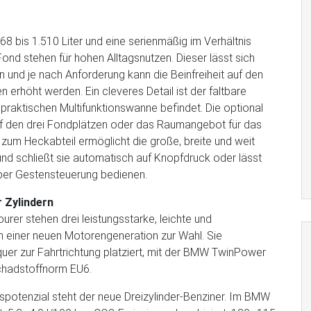
8 bis 1.510 Liter und eine serienmäßig im Verhältnis
nd stehen für hohen Alltagsnutzen. Dieser lässt sich
 und je nach Anforderung kann die Beinfreiheit auf den
rhöht werden. Ein cleveres Detail ist der faltbare
praktischen Multifunktionswanne befindet. Die optional
uf den drei Fondplätzen oder das Raumangebot für das
zum Heckabteil ermöglicht die große, breite und weit
d schließt sie automatisch auf Knopfdruck oder lässt
per Gestensteuerung bedienen.
 Zylindern
rer stehen drei leistungsstarke, leichte und
n einer neuen Motorengeneration zur Wahl. Sie
uer zur Fahrtrichtung platziert, mit der BMW TwinPower
Schadstoffnorm EU6.
gspotenzial steht der neue Dreizylinder-Benziner. Im BMW