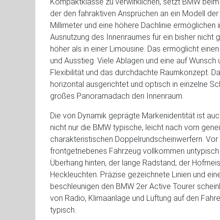
Kompaktklasse zu verwirklichen, setzt BMW beim 
der den fahraktiven Ansprüchen an ein Modell de
Millimeter und eine höhere Dachlinie ermöglichen
Ausnutzung des Innenraumes für ein bisher nicht g
höher als in einer Limousine. Das ermöglicht ein
und Ausstieg. Viele Ablagen und eine auf Wunsch 
Flexibilität und das durchdachte Raumkonzept. Das 
horizontal ausgerichtet und optisch in einzelne Sch
großes Panoramadach den Innenraum.
Die von Dynamik geprägte Markenidentität ist au
nicht nur die BMW typische, leicht nach vorn gen
charakteristischen Doppelrundscheinwerfern. Vor a
frontgetriebenes Fahrzeug vollkommen untypisch
Überhang hinten, der lange Radstand, der Hofmeis
Heckleuchten. Präzise gezeichnete Linien und ei
beschleunigen den BMW 2er Active Tourer scheinb
von Radio, Klimaanlage und Lüftung auf den Fahre
typisch.