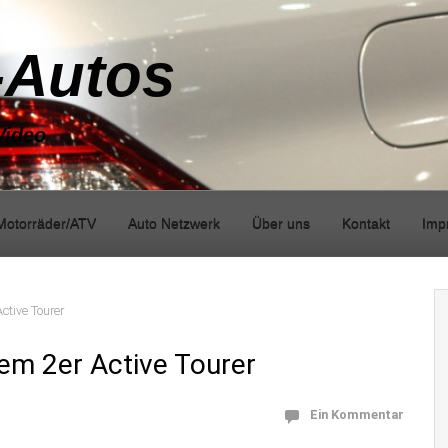
-Autos
Video
Motorräder/ATV
Auto Netzwerk
Über uns
Kontakt
Imp
tive Tourer
m 2er Active Tourer
Ein Kommentar