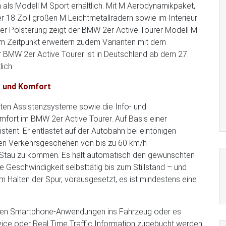
als Modell M Sport erhältlich. Mit M Aerodynamikpaket,
 18 Zoll großen M Leichtmetallrädern sowie im Interieur
her Polsterung zeigt der BMW 2er Active Tourer Modell M
m Zeitpunkt erweitern zudem Varianten mit dem
r BMW 2er Active Tourer ist in Deutschland ab dem 27.
ich.
t und Komfort
n Assistenzsysteme sowie die Info- und
mfort im BMW 2er Active Tourer. Auf Basis einer
tent. Er entlastet auf der Autobahn bei eintönigen
hten Verkehrsgeschehen von bis zu 60 km/h
 Stau zu kommen. Es hält automatisch den gewünschten
 Geschwindigkeit selbsttätig bis zum Stillstand – und
im Halten der Spur, vorausgesetzt, es ist mindestens eine
en Smartphone-Anwendungen ins Fahrzeug oder es
vice oder Real Time Traffic Information zugebucht werden.