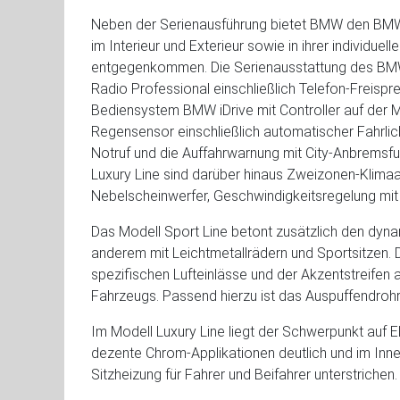
Neben der Serienausführung bietet BMW den BMW 2e
im Interieur und Exterieur sowie in ihrer individ
entgegenkommen. Die Serienausstattung des BMW 
Radio Professional einschließlich Telefon-Freispre
Bediensystem BMW iDrive mit Controller auf der Mi
Regensensor einschließlich automatischer Fahrlich
Notruf und die Auffahrwarnung mit City-Anbremsfu
Luxury Line sind darüber hinaus Zweizonen-Klimaa
Nebelscheinwerfer, Geschwindigkeitsregelung mit 
Das Modell Sport Line betont zusätzlich den dyn
anderem mit Leichtmetallrädern und Sportsitzen.
spezifischen Lufteinlässe und der Akzentstreifen
Fahrzeugs. Passend hierzu ist das Auspuffendroh
Im Modell Luxury Line liegt der Schwerpunkt auf E
dezente Chrom-Applikationen deutlich und im Inne
Sitzheizung für Fahrer und Beifahrer unterstrichen.