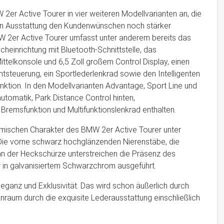
r Active Tourer in vier weiteren Modellvarianten an, die
uellen Ausstattung den Kundenwünschen noch stärker
2er Active Tourer umfasst unter anderem bereits das
cheinrichtung mit Bluetooth-Schnittstelle, das
ttelkonsole und 6,5 Zoll großem Control Display, einen
tsteuerung, ein Sportlederlenkrad sowie den Intelligenten
nktion. In den Modellvarianten Advantage, Sport Line und
utomatik, Park Distance Control hinten,
Bremsfunktion und Multifunktionslenkrad enthalten.
amischen Charakter des BMW 2er Active Tourer unter
 Die vorne schwarz hochglänzenden Nierenstäbe, die
 an der Heckschürze unterstreichen die Präsenz des
r in galvanisiertem Schwarzchrom ausgeführt.
leganz und Exklusivität. Das wird schon äußerlich durch
nraum durch die exquisite Lederausstattung einschließlich