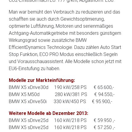
CO2-Emission nach EU: 177 g/km, Abgasnorm: EU6.
Man war bemüht den Verbrauch zu reduzieren und das
schafften sie auch durch Gewichtsoptimierung,
optimierte Luftführung, Motoren und serienmäßiges
Achtgang-Automatikgetriebe mit besonders günstigem
Wirkungsgrad sowie zusätzliche BMW
EfficientDynamics Technologie. Dazu zählen Auto Start
Stop Funktion, ECO PRO Modus einschließlich Segeln
und Vorausschauassistent. Alle Modelle schon jetzt mit
EU6-Einstufung zu haben.
M
odelle zur Markteinführung:
BMW X5 xDrive30d 190 kW/258 PS € 65.600,-
BMW X5 M50d 280 kW/381 PS € 94.550,-
BMW X5 xDrive50i 330 kW/450 PS € 95.900,-
Weitere Modelle ab Dezember 2013:
BMW X5 sDrive25d 160 kW/218 PS € 59.950 ,-
BMW X5 sDrive25d 160 kW/218 PS € 57.250 ,-