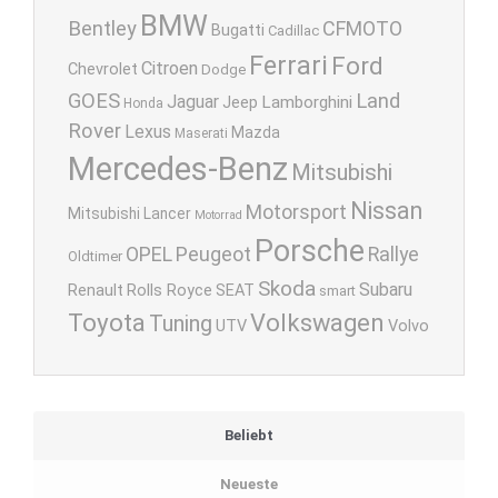
BMW
Bentley
CFMOTO
Bugatti
Cadillac
Ferrari
Ford
Citroen
Chevrolet
Dodge
GOES
Land
Jaguar
Lamborghini
Jeep
Honda
Rover
Lexus
Mazda
Maserati
Mercedes-Benz
Mitsubishi
Nissan
Motorsport
Mitsubishi Lancer
Motorrad
Porsche
OPEL
Peugeot
Rallye
Oldtimer
Skoda
Subaru
Renault
Rolls Royce
SEAT
smart
Toyota
Volkswagen
Tuning
UTV
Volvo
Beliebt
Neueste