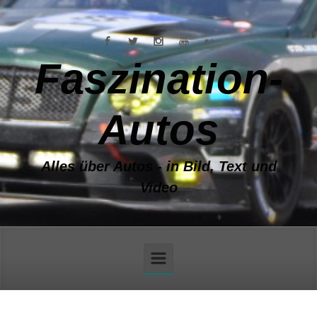
Zum Hauptinhalt springen
Faszination-
Autos
Alles über Autos - in Bild, Text und
Video