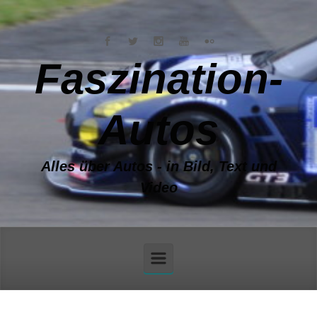
Zum Hauptinhalt springen
Faszination-
Autos
Alles über Autos - in Bild, Text und
Video