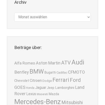
Archiv
Archiv
Beiträge über:
Audi
ATV
Aston Martin
Alfa Romeo
BMW
Bentley
CFMOTO
Bugatti
Cadillac
Ferrari
Ford
Citroen
Chevrolet
Dodge
GOES
Land
Jaguar
Lamborghini
Jeep
Honda
Rover
Lexus
Mazda
Maserati
Mercedes-Benz
Mitsubishi