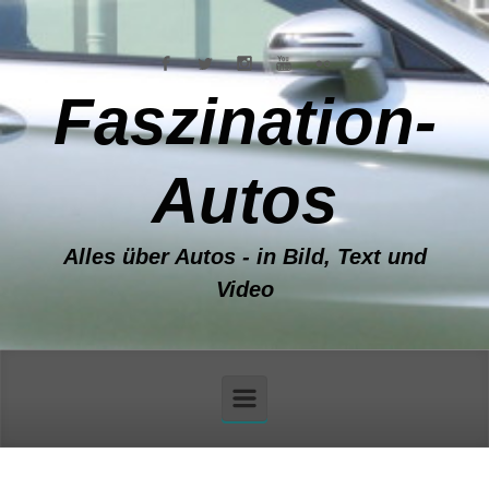
Zum Hauptinhalt springen
Faszination-
Autos
Alles über Autos - in Bild, Text und
Video