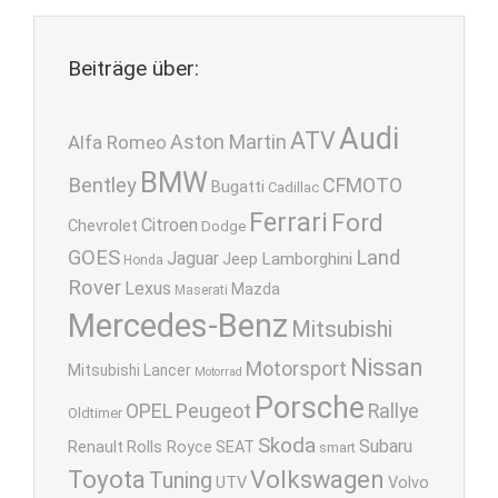
Beiträge über:
Audi
ATV
Aston Martin
Alfa Romeo
BMW
Bentley
CFMOTO
Bugatti
Cadillac
Ferrari
Ford
Citroen
Chevrolet
Dodge
GOES
Land
Jaguar
Lamborghini
Jeep
Honda
Rover
Lexus
Mazda
Maserati
Mercedes-Benz
Mitsubishi
Nissan
Motorsport
Mitsubishi Lancer
Motorrad
Porsche
OPEL
Peugeot
Rallye
Oldtimer
Skoda
Subaru
Renault
Rolls Royce
SEAT
smart
Toyota
Volkswagen
Tuning
UTV
Volvo