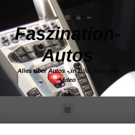
Zum Hauptinhalt springen
Faszination-
Autos
Alles über Autos - in Bild, Text und
Video