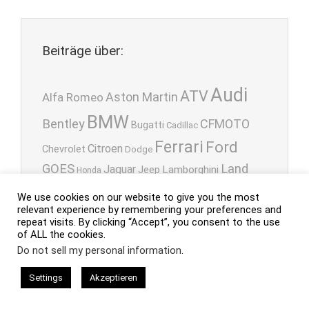
Beiträge über:
Audi
ATV
Aston Martin
Alfa Romeo
BMW
Bentley
CFMOTO
Bugatti
Cadillac
Ferrari
Ford
Citroen
Chevrolet
Dodge
GOES
Land
Jaguar
Lamborghini
Jeep
Honda
Rover
Lexus
Mazda
Maserati
We use cookies on our website to give you the most
Mercedes-Benz
relevant experience by remembering your preferences and
Mitsubishi
repeat visits. By clicking “Accept”, you consent to the use
Nissan
of ALL the cookies.
Motorsport
Mitsubishi Lancer
Motorrad
Do not sell my personal information
.
Porsche
OPEL
Peugeot
Rallye
Oldtimer
Settings
Akzeptieren
Skoda
Subaru
Renault
Rolls Royce
SEAT
smart
Toyota
Volkswagen
Tuning
UTV
Volvo