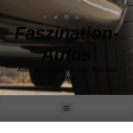
Zum Hauptinhalt springen
Faszination-
Autos
Alles über Autos - in Bild, Text und
Video