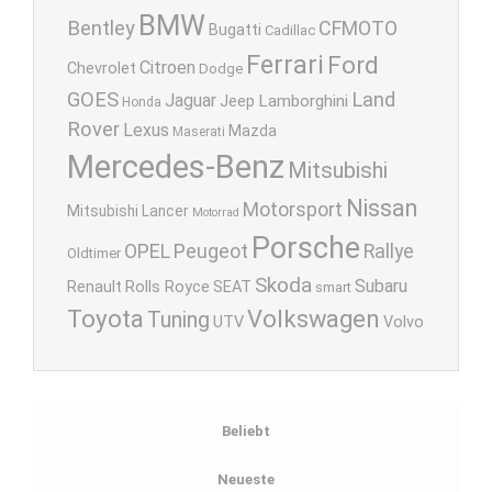
BMW
Bentley
CFMOTO
Bugatti
Cadillac
Ferrari
Ford
Citroen
Chevrolet
Dodge
GOES
Land
Jaguar
Lamborghini
Jeep
Honda
Rover
Lexus
Mazda
Maserati
Mercedes-Benz
Mitsubishi
Nissan
Motorsport
Mitsubishi Lancer
Motorrad
Porsche
OPEL
Peugeot
Rallye
Oldtimer
Skoda
Subaru
Renault
Rolls Royce
SEAT
smart
Toyota
Volkswagen
Tuning
UTV
Volvo
Beliebt
Neueste