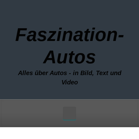
Zum Hauptinhalt springen
Faszination-
Autos
Alles über Autos - in Bild, Text und
Video