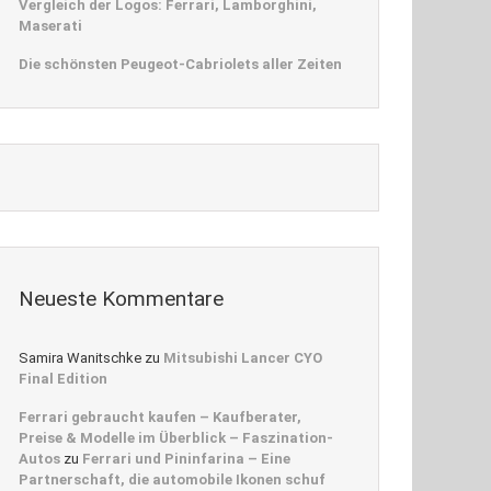
Vergleich der Logos: Ferrari, Lamborghini,
Maserati
Die schönsten Peugeot-Cabriolets aller Zeiten
Neueste Kommentare
Samira Wanitschke
zu
Mitsubishi Lancer CYO
Final Edition
Ferrari gebraucht kaufen – Kaufberater,
Preise & Modelle im Überblick – Faszination-
Autos
zu
Ferrari und Pininfarina – Eine
Partnerschaft, die automobile Ikonen schuf