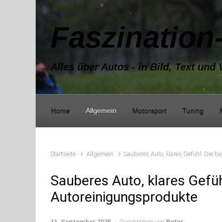
Zum Hauptinhalt springen
Faszination
Alles über Autos - in Bild, Text und 
Home
Allgemein
Motorsport
Tuning
Startseite
Allgemein
Sauberes Auto, klares Gefühl: Die 
Sauberes Auto, klares Gefüh
Autoreinigungsprodukte
11. September 2025
Geschrieben von
Peter