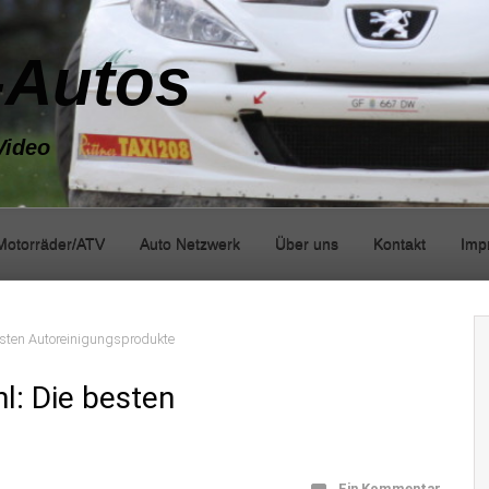
-Autos
Video
Motorräder/ATV
Auto Netzwerk
Über uns
Kontakt
Imp
besten Autoreinigungsprodukte
l: Die besten
Ein Kommentar