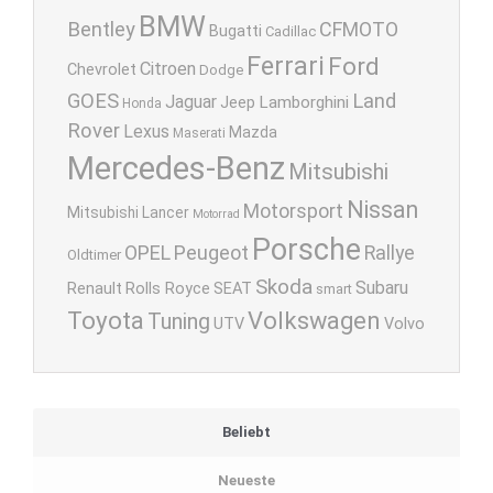
BMW
Bentley
CFMOTO
Bugatti
Cadillac
Ferrari
Ford
Citroen
Chevrolet
Dodge
GOES
Land
Jaguar
Lamborghini
Jeep
Honda
Rover
Lexus
Mazda
Maserati
Mercedes-Benz
Mitsubishi
Nissan
Motorsport
Mitsubishi Lancer
Motorrad
Porsche
OPEL
Peugeot
Rallye
Oldtimer
Skoda
Subaru
Renault
Rolls Royce
SEAT
smart
Toyota
Volkswagen
Tuning
UTV
Volvo
Beliebt
Neueste