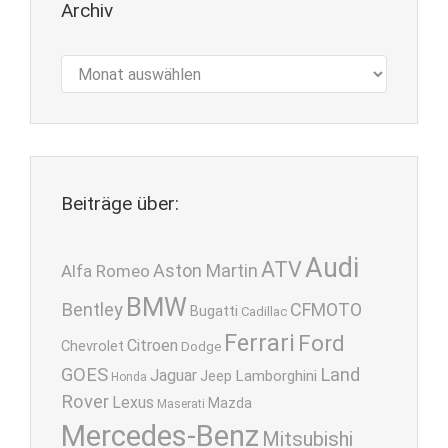
Archiv
Archiv
Beiträge über:
Audi
ATV
Aston Martin
Alfa Romeo
BMW
Bentley
CFMOTO
Bugatti
Cadillac
Ferrari
Ford
Citroen
Chevrolet
Dodge
GOES
Land
Jaguar
Lamborghini
Jeep
Honda
Rover
Lexus
Mazda
Maserati
Mercedes-Benz
Mitsubishi