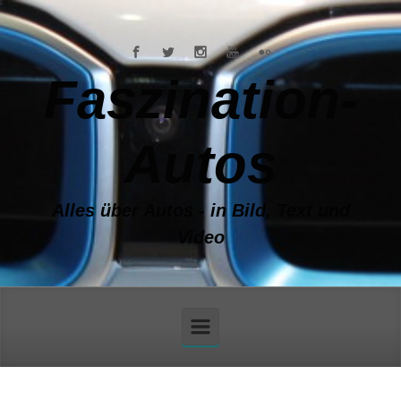
Zum Hauptinhalt springen
Faszination-
Autos
Alles über Autos - in Bild, Text und
Video