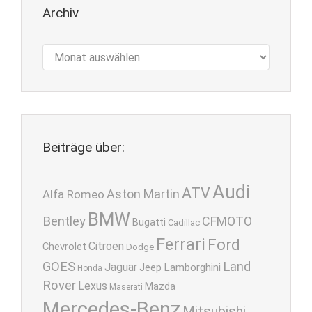
Archiv
Archiv
Beiträge über:
Audi
ATV
Aston Martin
Alfa Romeo
BMW
Bentley
CFMOTO
Bugatti
Cadillac
Ferrari
Ford
Citroen
Chevrolet
Dodge
GOES
Land
Jaguar
Lamborghini
Jeep
Honda
Rover
Lexus
Mazda
Maserati
Mercedes-Benz
Mitsubishi