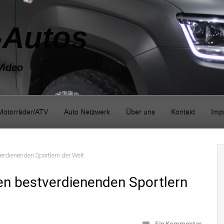
-Autos
Video
Motorräder/ATV
Auto Netzwerk
Über uns
Kontakt
Imp
erdienenden Sportlern der Welt
en bestverdienenden Sportlern
Ein Kommentar