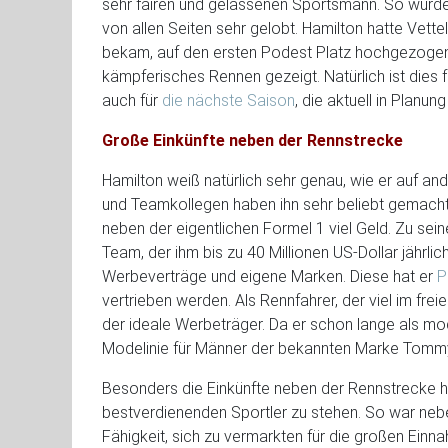
sehr fairen und gelassenen Sportsmann. So wurde
von allen Seiten sehr gelobt. Hamilton hatte Vette
bekam, auf den ersten Podest Platz hochgezogen 
kämpferisches Rennen gezeigt. Natürlich ist dies f
auch für
die nächste Saison
, die aktuell in Planung 
Große Einkünfte neben der Rennstrecke
Hamilton weiß natürlich sehr genau, wie er auf a
und Teamkollegen haben ihn sehr beliebt gemacht.
neben der eigentlichen Formel 1 viel Geld. Zu 
Team, der ihm bis zu 40 Millionen US-Dollar jährl
Werbeverträge und eigene Marken. Diese hat er
P
vertrieben werden. Als Rennfahrer, der viel im fre
der ideale Werbeträger. Da er schon lange als mo
Modelinie für Männer der bekannten Marke Tommy 
Besonders die Einkünfte neben der Rennstrecke ha
bestverdienenden Sportler zu stehen. So war ne
Fähigkeit, sich zu vermarkten für die großen Einn