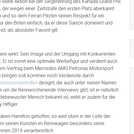
 seine Aktion bei der Siegerehrung des Kanada Grand Prix
l, der wegen einer Zeitstrafe den ersten Platz aberkannt
und so dem Ferrari Piloten seinen Respekt für ein
ür den Briten einfach, da er diese Saison dominiert und
ist, als absoluter Favorit gilt.
ndere wirkt. Sein Image und der Umgang mit Konkurrenten
 Er ist somit eine optimale Werbefigur und verdient auch
seinem Vertrag beim Mercedes-AMG Petronas Motorsport
ich bringen soll, kommen noch Verdienste durch
olizeisonnenbrillen
designt, die auch unter seinen Namen
ien um die Rennwochenende Interviews gibt, ist er natürlich
debewusster Mensch bekannt ist, wirbt er zudem für die
Hilfiger.
ben Hamilton geholfen, so weit oben in der Liste der
ben seinen Künsten im Rennwagen besonders seine
ahmen 2019 verantwortlich.