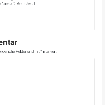
te Aspekte führten in den […]
entar
orderliche Felder sind mit
*
markiert