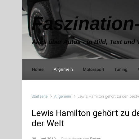
Zum Hauptinhalt springen
Faszination
Alles über Autos - in Bild, Text und 
Home
Allgemein
Motorsport
Tuning
Startseite
Allgemein
Lewis Hamilton gehört zu den bestv
Lewis Hamilton gehört zu d
der Welt
20. Juni 2019
Geschrieben von
Peter