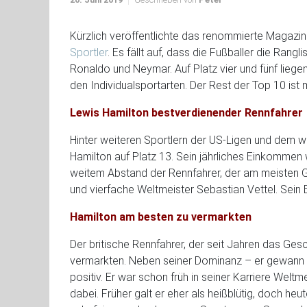
Kürzlich veröffentlichte das renommierte Magazi
Sportler
. Es fällt auf, dass die Fußballer die Rangl
Ronaldo und Neymar. Auf Platz vier und fünf lieg
den Individualsportarten. Der Rest der Top 10 ist
Lewis Hamilton bestverdienender Rennfahrer
Hinter weiteren Sportlern der US-Ligen und dem wi
Hamilton auf Platz 13. Sein jährliches Einkommen w
weitem Abstand der Rennfahrer, der am meisten Gel
und vierfache Weltmeister Sebastian Vettel. Sein
Hamilton am besten zu vermarkten
Der britische Rennfahrer, der seit Jahren das Ges
vermarkten. Neben seiner Dominanz – er gewann vi
positiv. Er war schon früh in seiner Karriere Welt
dabei. Früher galt er eher als heißblütig, doch he