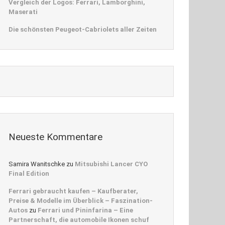
Vergleich der Logos: Ferrari, Lamborghini,
Maserati
Die schönsten Peugeot-Cabriolets aller Zeiten
Neueste Kommentare
Samira Wanitschke
zu
Mitsubishi Lancer CYO
Final Edition
Ferrari gebraucht kaufen – Kaufberater,
Preise & Modelle im Überblick – Faszination-
Autos
zu
Ferrari und Pininfarina – Eine
Partnerschaft, die automobile Ikonen schuf