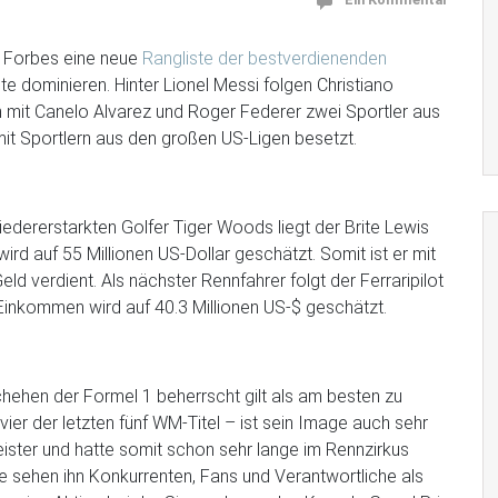
n Forbes eine neue
Rangliste der bestverdienenden
iste dominieren. Hinter Lionel Messi folgen Christiano
en mit Canelo Alvarez und Roger Federer zwei Sportler aus
 mit Sportlern aus den großen US-Ligen besetzt.
edererstarkten Golfer Tiger Woods liegt der Brite Lewis
ird auf 55 Millionen US-Dollar geschätzt. Somit ist er mit
d verdient. Als nächster Rennfahrer folgt der Ferraripilot
 Einkommen wird auf 40.3 Millionen US-$ geschätzt.
chehen der Formel 1 beherrscht gilt als am besten zu
er der letzten fünf WM-Titel – ist sein Image auch sehr
meister und hatte somit schon sehr lange im Rennzirkus
ute sehen ihn Konkurrenten, Fans und Verantwortliche als