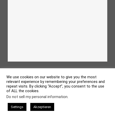
We use cookies on our website to give you the most
relevant experience by remembering your preferences and
repeat visits. By clicking “Accept”, you consent to the use
of ALL the cookies.
evolve
theme by Theme4Press • Powered by
WordPress
Do not sell my personal information
.
Settings
Akzeptieren