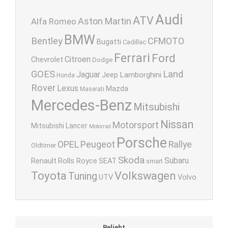
Audi
ATV
Aston Martin
Alfa Romeo
BMW
Bentley
CFMOTO
Bugatti
Cadillac
Ferrari
Ford
Citroen
Chevrolet
Dodge
GOES
Land
Jaguar
Lamborghini
Jeep
Honda
Rover
Lexus
Mazda
Maserati
Mercedes-Benz
Mitsubishi
Nissan
Motorsport
Mitsubishi Lancer
Motorrad
Porsche
OPEL
Peugeot
Rallye
Oldtimer
Skoda
Subaru
Renault
Rolls Royce
SEAT
smart
Toyota
Volkswagen
Tuning
UTV
Volvo
Beliebt