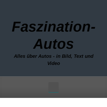
Zum Hauptinhalt springen
Faszination-
Autos
Alles über Autos - in Bild, Text und
Video