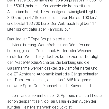
Der F-Type Coupé hat einen V8-Kompressor mit 550 PS
bei 6500 U/min, eine Karosserie die komplett aus
Aluminium besteht, die Höchstgeschwindigkeit liegt bei
300 km/h, in 4,2 Sekunden ist er von Null auf 100 km/h
und kostet 103.700 Euro. Der Verbrauch liegt bei 11,1
Liter, spricht dafür aber, Fahrspaß pur.
Das Jaguar F-Type Coupé bietet auch
Individualisierung. Wer möchte kann Dämpfer und
Lenkung je nach Geschmack Härter oder Weicher
einstellen. Wem dies jedoch zu kompliziert ist, betätigt
den “Race”-Modus-Schalter. Die Lenkung und die
Gasannahme werden direkter, die Dämpfer härter und
die ZF-Achtgang-Automatik knallt die Gänge schneller
rein. Damit erreiche ich, dass das 1.665 Kilogramm
schwere Sport-Coupé schnell um die Kurven fährt.
In den Handel kommt es ab 12. April und man darf heute
schon gespannt sein, ob Ian Callun -in den Augen der
Kunden – ein Meisterwerk geglückt ist.