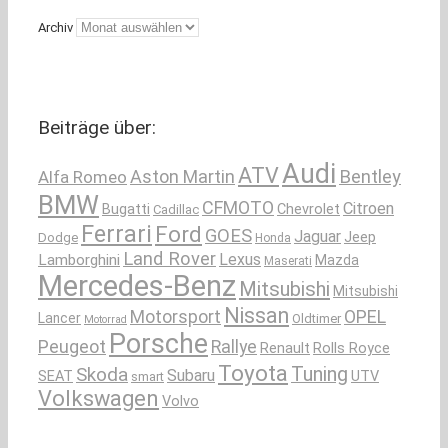
Archiv
Beiträge über:
Audi
ATV
Aston Martin
Bentley
Alfa Romeo
BMW
CFMOTO
Citroen
Bugatti
Chevrolet
Cadillac
Ferrari
Ford
GOES
Jaguar
Jeep
Dodge
Honda
Land Rover
Lexus
Lamborghini
Mazda
Maserati
Mercedes-Benz
Mitsubishi
Mitsubishi
Nissan
OPEL
Motorsport
Lancer
Oldtimer
Motorrad
Porsche
Peugeot
Rallye
Renault
Rolls Royce
Toyota
Tuning
Skoda
Subaru
SEAT
UTV
smart
Volkswagen
Volvo