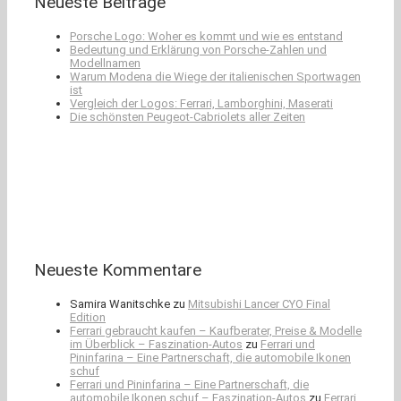
Neueste Beiträge
Porsche Logo: Woher es kommt und wie es entstand
Bedeutung und Erklärung von Porsche-Zahlen und
Modellnamen
Warum Modena die Wiege der italienischen Sportwagen
ist
Vergleich der Logos: Ferrari, Lamborghini, Maserati
Die schönsten Peugeot-Cabriolets aller Zeiten
Neueste Kommentare
Samira Wanitschke
zu
Mitsubishi Lancer CYO Final
Edition
Ferrari gebraucht kaufen – Kaufberater, Preise & Modelle
im Überblick – Faszination-Autos
zu
Ferrari und
Pininfarina – Eine Partnerschaft, die automobile Ikonen
schuf
Ferrari und Pininfarina – Eine Partnerschaft, die
automobile Ikonen schuf – Faszination-Autos
zu
Ferrari