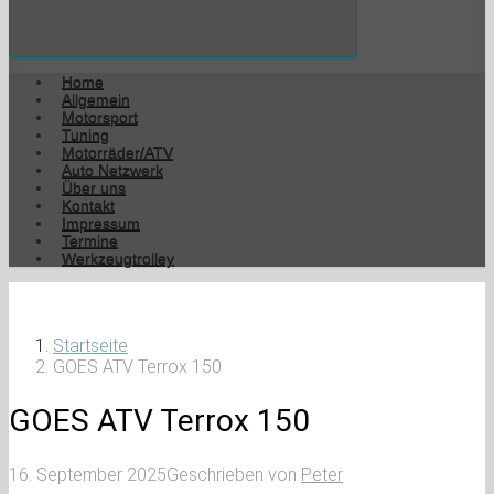
Home
Allgemein
Motorsport
Tuning
Motorräder/ATV
Auto Netzwerk
Über uns
Kontakt
Impressum
Termine
Werkzeugtrolley
Startseite
GOES ATV Terrox 150
GOES ATV Terrox 150
16. September 2025
Geschrieben von
Peter