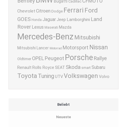
Bentley
CFMOTO
Bugatti
Cadillac
Ferrari
Ford
Citroen
Chevrolet
Dodge
GOES
Land
Jaguar
Lamborghini
Jeep
Honda
Rover
Lexus
Mazda
Maserati
Mercedes-Benz
Mitsubishi
Nissan
Motorsport
Mitsubishi Lancer
Motorrad
Porsche
OPEL
Peugeot
Rallye
Oldtimer
Skoda
Subaru
Renault
Rolls Royce
SEAT
smart
Toyota
Volkswagen
Tuning
UTV
Volvo
Beliebt
Neueste