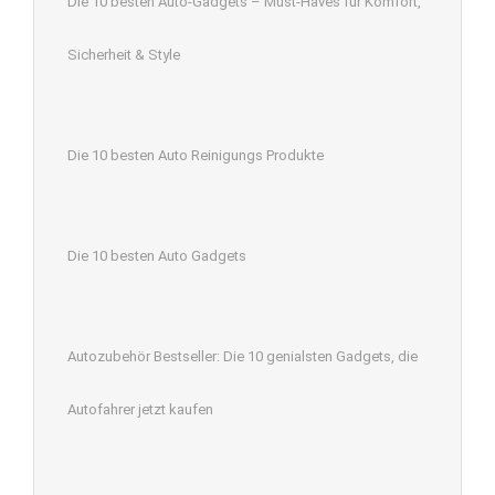
Die 10 besten Auto-Gadgets – Must-Haves für Komfort,
Sicherheit & Style
Die 10 besten Auto Reinigungs Produkte
Die 10 besten Auto Gadgets
Autozubehör Bestseller: Die 10 genialsten Gadgets, die
Autofahrer jetzt kaufen