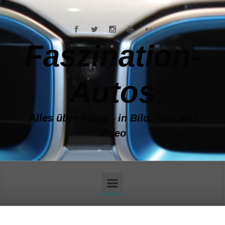
Zum Hauptinhalt springen
Faszination-
Autos
Alles über Autos - in Bild, Text und
Video