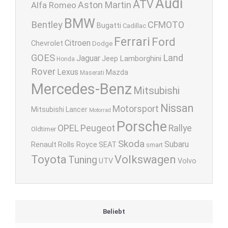
Audi
ATV
Aston Martin
Alfa Romeo
BMW
Bentley
CFMOTO
Bugatti
Cadillac
Ferrari
Ford
Citroen
Chevrolet
Dodge
GOES
Land
Jaguar
Lamborghini
Jeep
Honda
Rover
Lexus
Mazda
Maserati
Mercedes-Benz
Mitsubishi
Nissan
Motorsport
Mitsubishi Lancer
Motorrad
Porsche
OPEL
Peugeot
Rallye
Oldtimer
Skoda
Subaru
Renault
Rolls Royce
SEAT
smart
Toyota
Volkswagen
Tuning
UTV
Volvo
Beliebt