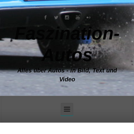
Zum Hauptinhalt springen
Faszination-
Autos
Alles über Autos - in Bild, Text und
Video