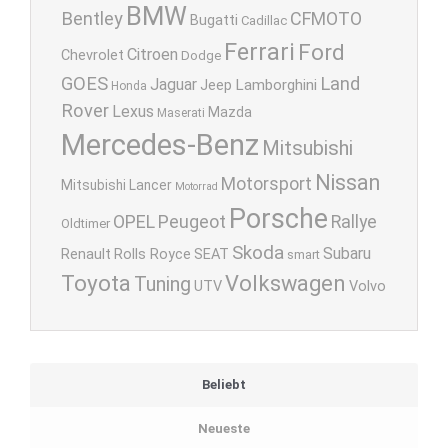
BMW
Bentley
CFMOTO
Bugatti
Cadillac
Ferrari
Ford
Citroen
Chevrolet
Dodge
GOES
Land
Jaguar
Lamborghini
Jeep
Honda
Rover
Lexus
Mazda
Maserati
Mercedes-Benz
Mitsubishi
Nissan
Motorsport
Mitsubishi Lancer
Motorrad
Porsche
OPEL
Peugeot
Rallye
Oldtimer
Skoda
Subaru
Renault
Rolls Royce
SEAT
smart
Toyota
Volkswagen
Tuning
UTV
Volvo
Beliebt
Neueste