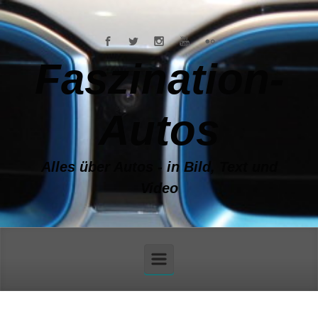
Zum Hauptinhalt springen
Faszination-
Autos
Alles über Autos - in Bild, Text und
Video