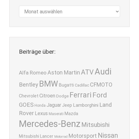
Archiv
Beiträge über:
Audi
ATV
Aston Martin
Alfa Romeo
BMW
Bentley
CFMOTO
Bugatti
Cadillac
Ferrari
Ford
Citroen
Chevrolet
Dodge
GOES
Land
Jaguar
Lamborghini
Jeep
Honda
Rover
Lexus
Mazda
Maserati
Mercedes-Benz
Mitsubishi
Nissan
Motorsport
Mitsubishi Lancer
Motorrad