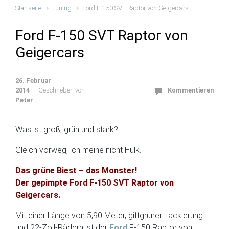
Startseite
Tuning
Ford F-150 SVT Raptor von Geigercars
Ford F-150 SVT Raptor von
Geigercars
26. Februar
2014
Geschrieben von
Kommentieren
Peter
Was ist groß, grün und stark?
Gleich vorweg, ich meine nicht Hulk.
Das grüne Biest – das Monster!
Der gepimpte Ford F-150 SVT Raptor von
Geigercars.
Mit einer Länge von 5,90 Meter, giftgrüner Lackierung
und 22-Zoll-Rädern ist der
Ford
F-150 Raptor von