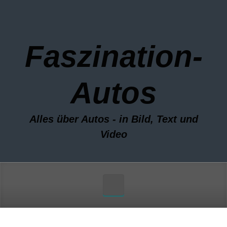
Zum Hauptinhalt springen
Faszination-
Autos
Alles über Autos - in Bild, Text und
Video