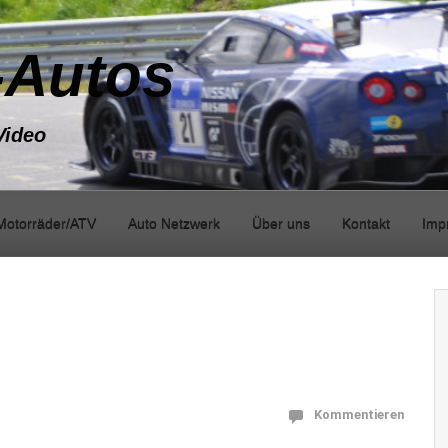
-Autos
Video
Motorräder/ATV
Auto Netzwerk
Über uns
Kontakt
Imp
Kommentieren