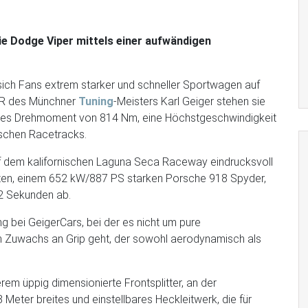
e Dodge Viper mittels einer aufwändigen
sich Fans extrem starker und schneller Sportwagen auf
ACR des Münchner
Tuning
-Meisters Karl Geiger stehen sie
ales Drehmoment von 814 Nm, eine Höchstgeschwindigkeit
ischen Racetracks.
f dem kalifornischen Laguna Seca Raceway eindrucksvoll
sten, einem 652 kW/887 PS starken Porsche 918 Spyder,
,2 Sekunden ab.
 bei GeigerCars, bei der es nicht um pure
n Zuwachs an Grip geht, der sowohl aerodynamisch als
m üppig dimensionierte Frontsplitter, an der
 Meter breites und einstellbares Heckleitwerk, die für