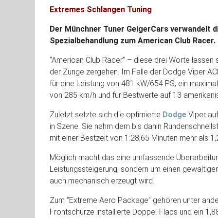
Extremes Schlangen Tuning
Der Münchner Tuner GeigerCars verwandelt di
Spezialbehandlung zum American Club Racer.
“American Club Racer” – diese drei Worte lassen 
der Zunge zergehen. Im Falle der Dodge Viper 
für eine Leistung von 481 kW/654 PS, ein maxim
von 285 km/h und für Bestwerte auf 13 amerikan
Zuletzt setzte sich die optimierte
Dodge
Viper au
in Szene. Sie nahm dem bis dahin Rundenschnell
mit einer Bestzeit von 1:28,65 Minuten mehr als 1
Möglich macht das eine umfassende Überarbeitung
Leistungssteigerung, sondern um einen gewaltige
auch mechanisch erzeugt wird.
Zum “Extreme Aero Package” gehören unter andere
Frontschürze installierte Doppel-Flaps und ein 1,88