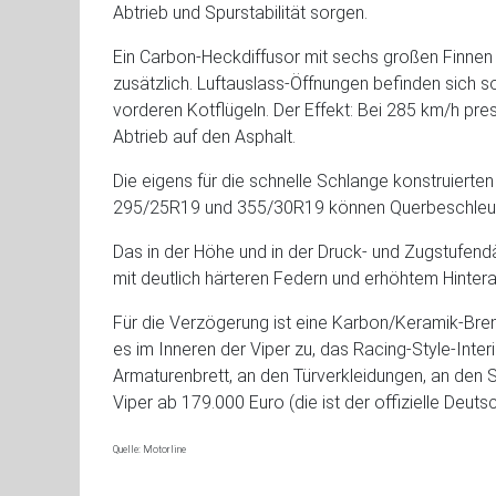
Abtrieb und Spurstabilität sorgen.
Ein Carbon-Heckdiffusor mit sechs großen Finnen 
zusätzlich. Luftauslass-Öffnungen befinden sich 
vorderen Kotflügeln. Der Effekt: Bei 285 km/h pre
Abtrieb auf den Asphalt.
Die eigens für die schnelle Schlange konstruier
295/25R19 und 355/30R19 können Querbeschleunig
Das in der Höhe und in der Druck- und Zugstufendä
mit deutlich härteren Federn und erhöhtem Hinterac
Für die Verzögerung ist eine Karbon/Keramik-Br
es im Inneren der Viper zu, das Racing-Style-Int
Armaturenbrett, an den Türverkleidungen, an den 
Viper ab 179.000 Euro (die ist der offizielle Deuts
Quelle: Motorline