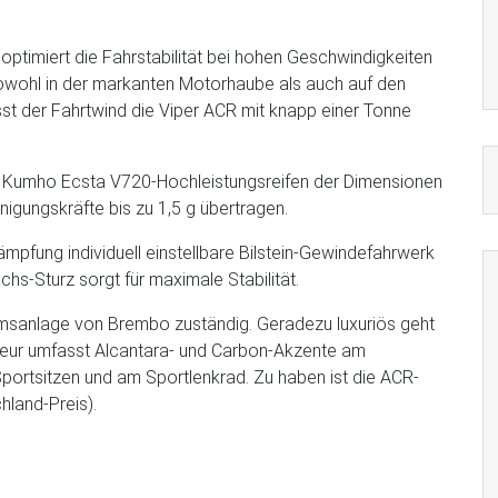
optimiert die Fahrstabilität bei hohen Geschwindigkeiten
sowohl in der markanten Motorhaube als auch auf den
sst der Fahrtwind die Viper ACR mit knapp einer Tonne
ten Kumho Ecsta V720-Hochleistungsreifen der Dimensionen
ungskräfte bis zu 1,5 g übertragen.
mpfung individuell einstellbare Bilstein-Gewindefahrwerk
hs-Sturz sorgt für maximale Stabilität.
emsanlage von Brembo zuständig. Geradezu luxuriös geht
erieur umfasst Alcantara- und Carbon-Akzente am
Sportsitzen und am Sportlenkrad. Zu haben ist die ACR-
chland-Preis).