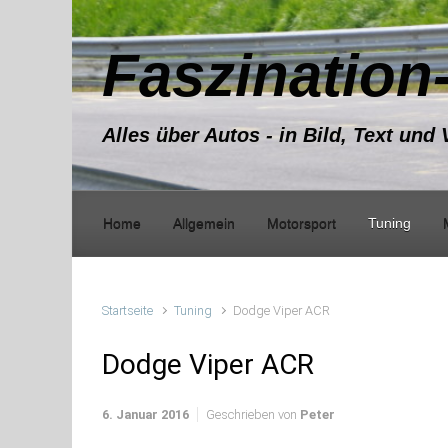
Zum Hauptinhalt springen
Faszination
Alles über Autos - in Bild, Text und 
Home
Allgemein
Motorsport
Tuning
Startseite
Tuning
Dodge Viper ACR
Dodge Viper ACR
6. Januar 2016
Geschrieben von
Peter