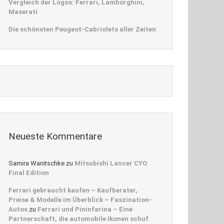
Vergleich der Logos: Ferrari, Lamborghini,
Maserati
Die schönsten Peugeot-Cabriolets aller Zeiten
Neueste Kommentare
Samira Wanitschke
zu
Mitsubishi Lancer CYO
Final Edition
Ferrari gebraucht kaufen – Kaufberater,
Preise & Modelle im Überblick – Faszination-
Autos
zu
Ferrari und Pininfarina – Eine
Partnerschaft, die automobile Ikonen schuf