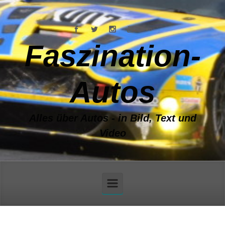
Zum Hauptinhalt springen
Faszination-
Autos
Alles über Autos - in Bild, Text und
Video