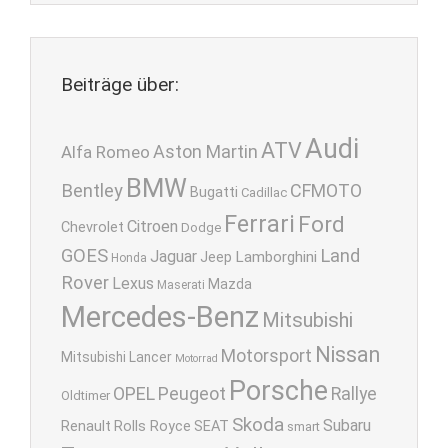
Beiträge über:
Audi
ATV
Aston Martin
Alfa Romeo
BMW
Bentley
CFMOTO
Bugatti
Cadillac
Ferrari
Ford
Citroen
Chevrolet
Dodge
GOES
Land
Jaguar
Lamborghini
Jeep
Honda
Rover
Lexus
Mazda
Maserati
Mercedes-Benz
Mitsubishi
Nissan
Motorsport
Mitsubishi Lancer
Motorrad
Porsche
OPEL
Peugeot
Rallye
Oldtimer
Skoda
Subaru
Renault
Rolls Royce
SEAT
smart