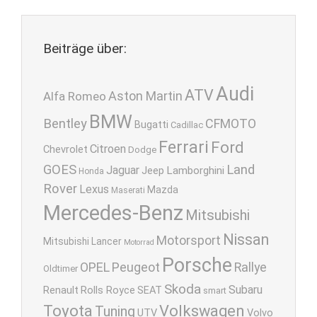
Beiträge über:
Audi
ATV
Aston Martin
Alfa Romeo
BMW
Bentley
CFMOTO
Bugatti
Cadillac
Ferrari
Ford
Citroen
Chevrolet
Dodge
GOES
Land
Jaguar
Lamborghini
Jeep
Honda
Rover
Lexus
Mazda
Maserati
Mercedes-Benz
Mitsubishi
Nissan
Motorsport
Mitsubishi Lancer
Motorrad
Porsche
OPEL
Peugeot
Rallye
Oldtimer
Skoda
Subaru
Renault
Rolls Royce
SEAT
smart
Toyota
Volkswagen
Tuning
UTV
Volvo