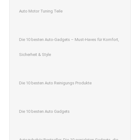
Auto Motor Tuning Teile
Die 10 besten Auto-Gadgets – Must-Haves für Komfort,
Sicherheit & Style
Die 10 besten Auto Reinigungs Produkte
Die 10 besten Auto Gadgets
Autozubehör Bestseller: Die 10 genialsten Gadgets, die