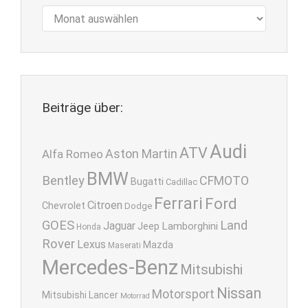
Archiv
Beiträge über:
Audi
ATV
Aston Martin
Alfa Romeo
BMW
Bentley
CFMOTO
Bugatti
Cadillac
Ferrari
Ford
Citroen
Chevrolet
Dodge
GOES
Land
Jaguar
Lamborghini
Jeep
Honda
Rover
Lexus
Mazda
Maserati
Mercedes-Benz
Mitsubishi
Nissan
Motorsport
Mitsubishi Lancer
Motorrad