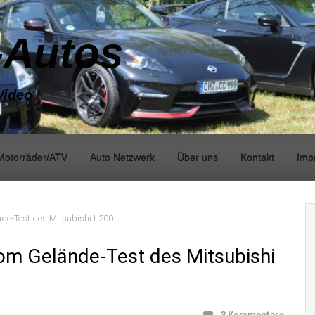
-Autos
Video
Motorräder/ATV
Auto Netzwerk
Über uns
Kontakt
Imp
nde-Test des Mitsubishi L200
vom Gelände-Test des Mitsubishi
3 Kommentare