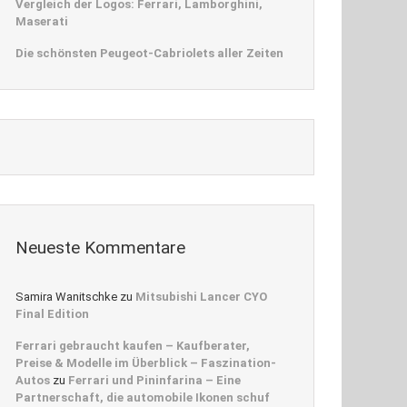
Vergleich der Logos: Ferrari, Lamborghini,
Maserati
Die schönsten Peugeot-Cabriolets aller Zeiten
Neueste Kommentare
Samira Wanitschke
zu
Mitsubishi Lancer CYO
Final Edition
Ferrari gebraucht kaufen – Kaufberater,
Preise & Modelle im Überblick – Faszination-
Autos
zu
Ferrari und Pininfarina – Eine
Partnerschaft, die automobile Ikonen schuf