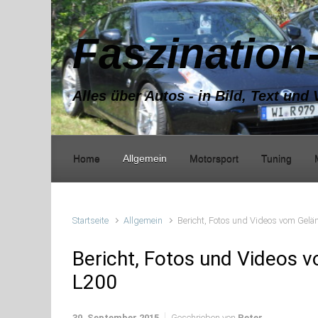
Zum Hauptinhalt springen
Faszination
Alles über Autos - in Bild, Text und 
Home
Allgemein
Motorsport
Tuning
Startseite
Allgemein
Bericht, Fotos und Videos vom Gelä
Bericht, Fotos und Videos 
L200
30. September 2015
Geschrieben von
Peter