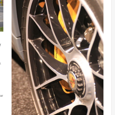
r
).
ar