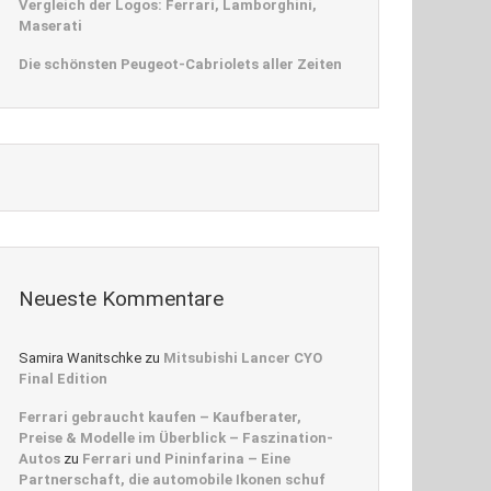
Vergleich der Logos: Ferrari, Lamborghini,
Maserati
Die schönsten Peugeot-Cabriolets aller Zeiten
Neueste Kommentare
Samira Wanitschke
zu
Mitsubishi Lancer CYO
Final Edition
Ferrari gebraucht kaufen – Kaufberater,
Preise & Modelle im Überblick – Faszination-
Autos
zu
Ferrari und Pininfarina – Eine
Partnerschaft, die automobile Ikonen schuf