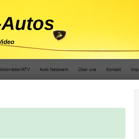
-Autos
Video
Motorräder/ATV
Auto Netzwerk
Über uns
Kontakt
Imp