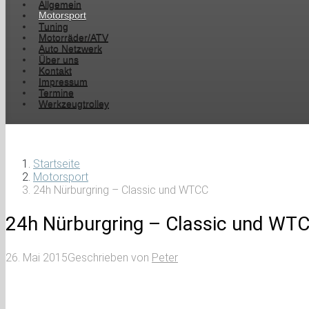
Allgemein
Motorsport
Tuning
Motorräder/ATV
Auto Netzwerk
Über uns
Kontakt
Impressum
Termine
Werkzeugtrolley
Startseite
Motorsport
24h Nürburgring – Classic und WTCC
24h Nürburgring – Classic und WT
26. Mai 2015
Geschrieben von
Peter