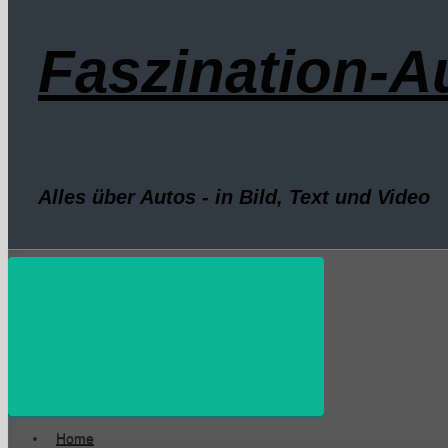
Faszination-A
Alles über Autos - in Bild, Text und Video
Home