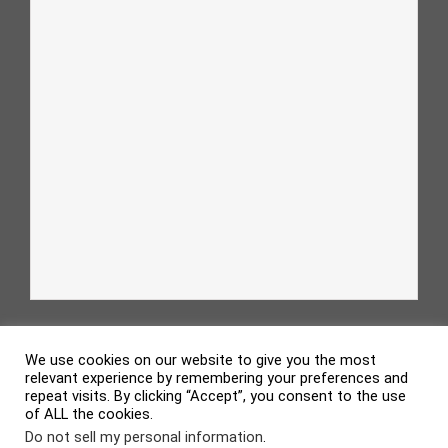
We use cookies on our website to give you the most
relevant experience by remembering your preferences and
repeat visits. By clicking “Accept”, you consent to the use
of ALL the cookies.
evolve
theme by Theme4Press • Powered by
WordPress
Do not sell my personal information
.