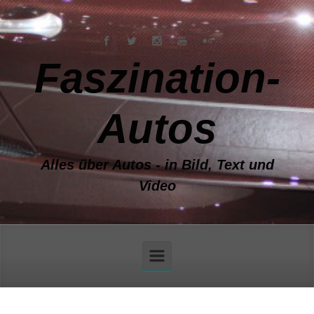
Zum Hauptinhalt springen
Faszination-
Autos
Alles über Autos - in Bild, Text und
Video