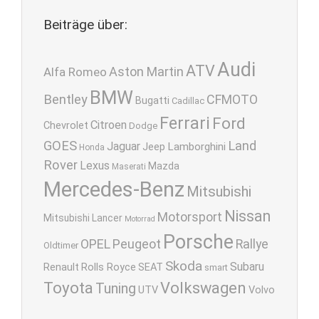
Beiträge über:
Audi
ATV
Aston Martin
Alfa Romeo
BMW
Bentley
CFMOTO
Bugatti
Cadillac
Ferrari
Ford
Citroen
Chevrolet
Dodge
GOES
Land
Jaguar
Lamborghini
Jeep
Honda
Rover
Lexus
Mazda
Maserati
Mercedes-Benz
Mitsubishi
Nissan
Motorsport
Mitsubishi Lancer
Motorrad
Porsche
OPEL
Peugeot
Rallye
Oldtimer
Skoda
Subaru
Renault
Rolls Royce
SEAT
smart
Toyota
Volkswagen
Tuning
UTV
Volvo